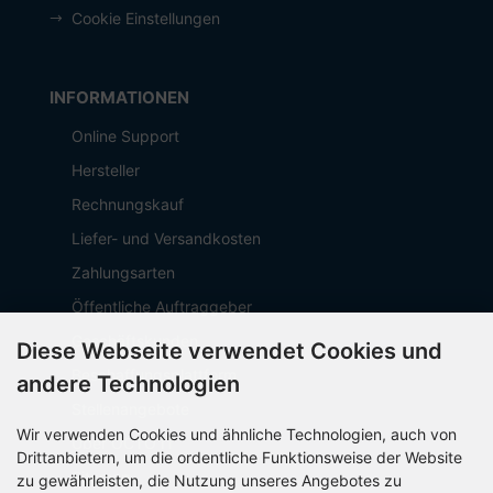
Cookie Einstellungen
INFORMATIONEN
Online Support
Hersteller
Rechnungskauf
Liefer- und Versandkosten
Zahlungsarten
Öffentliche Auftraggeber
Geschäftskunden
Diese Webseite verwendet Cookies und
Beschaffungsplattform
andere Technologien
Stellenangebote
Wir verwenden Cookies und ähnliche Technologien, auch von
Über OCTO IT
Drittanbietern, um die ordentliche Funktionsweise der Website
Sitemap
zu gewährleisten, die Nutzung unseres Angebotes zu