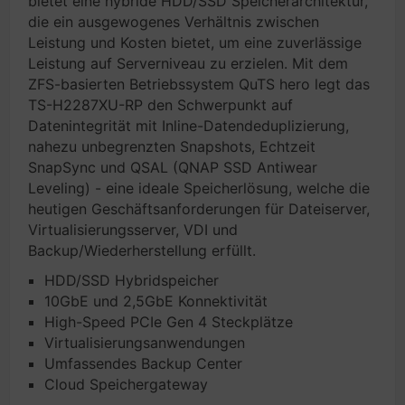
bietet eine hybride HDD/SSD Speicherarchitektur,
die ein ausgewogenes Verhältnis zwischen
Leistung und Kosten bietet, um eine zuverlässige
Leistung auf Serverniveau zu erzielen. Mit dem
ZFS-basierten Betriebssystem QuTS hero legt das
TS-H2287XU-RP den Schwerpunkt auf
Datenintegrität mit Inline-Datendeduplizierung,
nahezu unbegrenzten Snapshots, Echtzeit
SnapSync und QSAL (QNAP SSD Antiwear
Leveling) - eine ideale Speicherlösung, welche die
heutigen Geschäftsanforderungen für Dateiserver,
Virtualisierungsserver, VDI und
Backup/Wiederherstellung erfüllt.
HDD/SSD Hybridspeicher
10GbE und 2,5GbE Konnektivität
High-Speed PCIe Gen 4 Steckplätze
Virtualisierungsanwendungen
Umfassendes Backup Center
Cloud Speichergateway