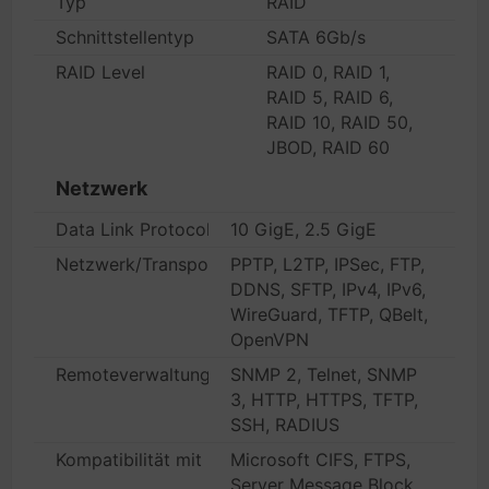
Typ
RAID
Schnittstellentyp
SATA 6Gb/s
RAID Level
RAID 0, RAID 1,
RAID 5, RAID 6,
RAID 10, RAID 50,
JBOD, RAID 60
Netzwerk
Data Link Protocol
10 GigE, 2.5 GigE
Netzwerk/Transportprotokoll
PPTP, L2TP, IPSec, FTP,
DDNS, SFTP, IPv4, IPv6,
WireGuard, TFTP, QBelt,
OpenVPN
Remoteverwaltungsprotokoll
SNMP 2, Telnet, SNMP
3, HTTP, HTTPS, TFTP,
SSH, RADIUS
Kompatibilität mit Netzwerk-Services
Microsoft CIFS, FTPS,
Server Message Block