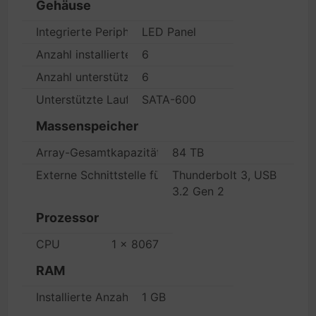
Gehäuse
Integrierte Peripheriegeräte
LED Panel
Anzahl installierter Peripheriegeräte/Module
6
Anzahl unterstützter Peripheriegeräte/Module
6
Unterstützte Laufwerke
SATA-600
Massenspeicher
Array-Gesamtkapazität
84 TB
Externe Schnittstelle für HDD-Array
Thunderbolt 3, USB
3.2 Gen 2
Prozessor
CPU
1 x 8067
RAM
Installierte Anzahl
1 GB