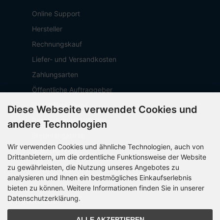
Online Support
Hersteller
Rechnungskauf
Liefer- und Versandkosten
Zahlungsarten
Öffentliche Auftraggeber
Geschäftskunden
Diese Webseite verwendet Cookies und
Beschaffungsplattform
andere Technologien
Stellenangebote
Wir verwenden Cookies und ähnliche Technologien, auch von
Über OCTO IT
Drittanbietern, um die ordentliche Funktionsweise der Website
Sitemap
zu gewährleisten, die Nutzung unseres Angebotes zu
analysieren und Ihnen ein bestmögliches Einkaufserlebnis
bieten zu können. Weitere Informationen finden Sie in unserer
Datenschutzerklärung.
PARTNER
ALLE AKZEPTIEREN