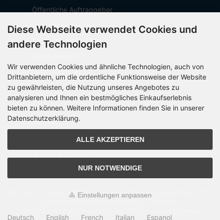
Öffentliche Auftraggeber
Geschäftskunden
Diese Webseite verwendet Cookies und
Beschaffungsplattform
andere Technologien
Stellenangebote
Wir verwenden Cookies und ähnliche Technologien, auch von
Über OCTO IT
Drittanbietern, um die ordentliche Funktionsweise der Website
Sitemap
zu gewährleisten, die Nutzung unseres Angebotes zu
analysieren und Ihnen ein bestmögliches Einkaufserlebnis
bieten zu können. Weitere Informationen finden Sie in unserer
Datenschutzerklärung.
PARTNER
ALLE AKZEPTIEREN
NUR NOTWENDIGE
Alle Preise inkl. gesetzl. MwSt. zzgl.
Versandkosten
. Die durchgestrichenen Preise
Einstellungen anpassen
entsprechen dem bisherigen Preis bei OCTO24.com.
OCTO24.com © 2026 | Template © 2009-2026 by modified eCommerce
Deutsch
English
French
Italian
Espanol