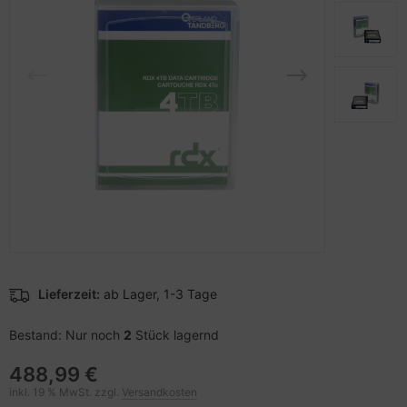
pier, Folien, Etiketten
to & Video
hler
nstige Netzwerkgeräte
sche Tinten Minen
ner
ndhelds und Navigation
ufwerke CD/DVD/BluRay
behör Drucker
-Server
inboards
 Zubehör
tzteile
anner Zubehör
tzwerkadapter / Schnittstellen
blet Zubehör
ozessoren
behör Mobiltelefone
D & Festplatten
Lieferzeit:
ab Lager, 1-3 Tage
splayzubehör
behör Mainboards
Bestand: Nur noch
2
Stück lagernd
behör Modding
488,99 €
inkl. 19 % MwSt. zzgl.
Versandkosten