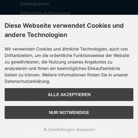
Zahlungsarten
Öffentliche Auftraggeber
Geschäftskunden
Diese Webseite verwendet Cookies und
Beschaffungsplattform
andere Technologien
Stellenangebote
Wir verwenden Cookies und ähnliche Technologien, auch von
Über OCTO IT
Drittanbietern, um die ordentliche Funktionsweise der Website
Sitemap
zu gewährleisten, die Nutzung unseres Angebotes zu
analysieren und Ihnen ein bestmögliches Einkaufserlebnis
bieten zu können. Weitere Informationen finden Sie in unserer
Datenschutzerklärung.
PARTNER
ALLE AKZEPTIEREN
NUR NOTWENDIGE
Alle Preise inkl. gesetzl. MwSt. zzgl.
Versandkosten
. Die durchgestrichenen Preise
Einstellungen anpassen
entsprechen dem bisherigen Preis bei OCTO24.com.