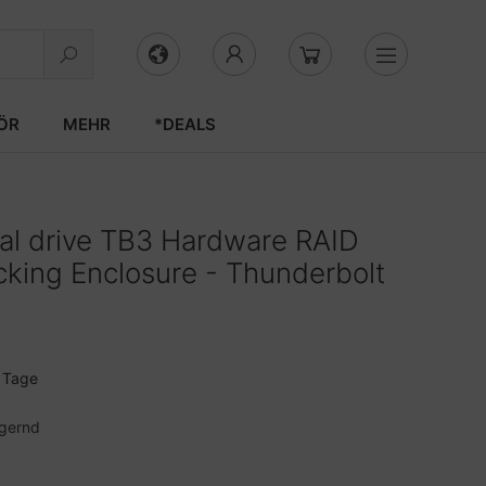
ÖR
MEHR
*DEALS
l drive TB3 Hardware RAID
king Enclosure - Thunderbolt
3 Tage
agernd