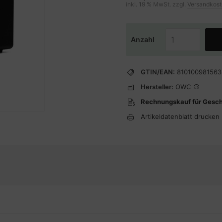
inkl. 19 % MwSt. zzgl.
Versandkos
Anzahl
GTIN/EAN:
810100981563
Hersteller:
OWC
Rechnungskauf für Gesc
Artikeldatenblatt drucken