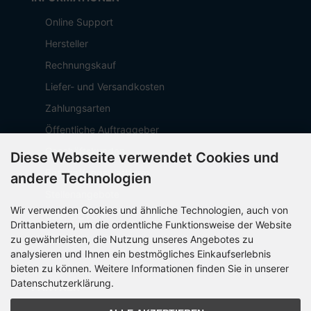
Online Support
Hersteller
Rechnungskauf
Liefer- und Versandkosten
Zahlungsarten
Öffentliche Auftraggeber
Geschäftskunden
Diese Webseite verwendet Cookies und
Beschaffungsplattform
andere Technologien
Stellenangebote
Wir verwenden Cookies und ähnliche Technologien, auch von
Über OCTO IT
Drittanbietern, um die ordentliche Funktionsweise der Website
Sitemap
zu gewährleisten, die Nutzung unseres Angebotes zu
analysieren und Ihnen ein bestmögliches Einkaufserlebnis
bieten zu können. Weitere Informationen finden Sie in unserer
Datenschutzerklärung.
PARTNER