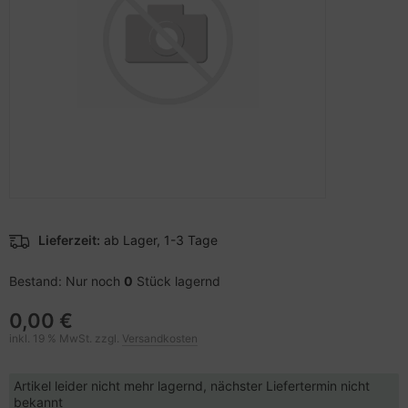
pier, Folien, Etiketten
hler
nstige Netzwerkgeräte
schen & Tragebehältnisse
sche Tinten Minen
ner
ufwerke CD/DVD/BluRay
SB Hub
behör Drucker
inboards
ebcams
tzteile
behör CD-/DVD-Rohlinge
tzwerkadapter / Schnittstellen
behör divers
ozessoren
Lieferzeit:
ab Lager, 1-3 Tage
D & Festplatten
Bestand: Nur noch
0
Stück lagernd
0,00 €
behör Mainboards
inkl. 19 % MwSt. zzgl.
Versandkosten
behör Modding
Artikel leider nicht mehr lagernd, nächster Liefertermin nicht
bekannt