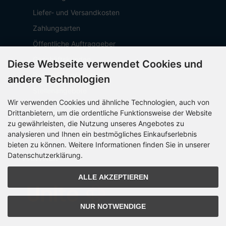
Liefer- und Versandkosten
Zahlungsarten
Öffentliche Auftraggeber
Geschäftskunden
Diese Webseite verwendet Cookies und
Beschaffungsplattform
andere Technologien
Stellenangebote
Wir verwenden Cookies und ähnliche Technologien, auch von
Über OCTO IT
Drittanbietern, um die ordentliche Funktionsweise der Website
Sitemap
zu gewährleisten, die Nutzung unseres Angebotes zu
analysieren und Ihnen ein bestmögliches Einkaufserlebnis
bieten zu können. Weitere Informationen finden Sie in unserer
Datenschutzerklärung.
PARTNER
ALLE AKZEPTIEREN
NUR NOTWENDIGE