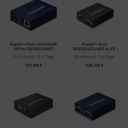
Planet 1-Port 100/1000X
Planet 1-Port
SFP to 10/100/1000T
RS232/422/485 zu FE
802.3bt - Converter -
Ethernet Konverter -
Lieferzeit:
3-5 Tage
Lieferzeit:
3-5 Tage
WLAN
Converter - 0,1 Gbps
131,99 €
109,99 €