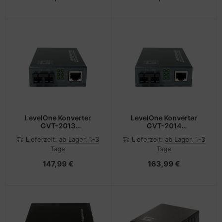
LevelOne Konverter
LevelOne Konverter
GVT-2013
GVT-2014
10/100/1000T>RJ45 to -
10/100/1000T>RJ45 to -
Lieferzeit:
ab Lager, 1-3
Lieferzeit:
ab Lager, 1-3
Converter - 0,1 Gbps
Converter - 0,1 Gbps
Tage
Tage
147,99 €
163,99 €