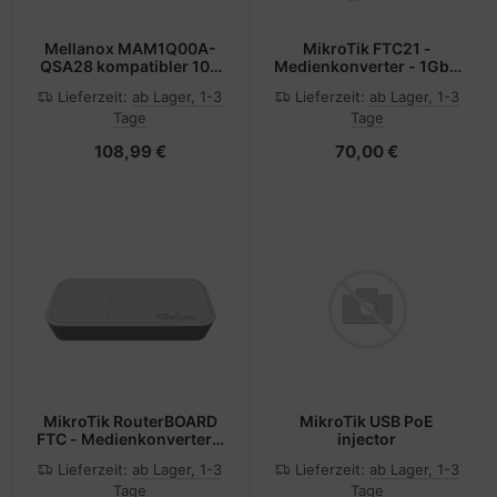
Mellanox MAM1Q00A-
MikroTik FTC21 -
QSA28 kompatibler 100
Medienkonverter - 1GbE
Gigabit QSFP28 zu
- 10Base-T, 100Base-TX,
Lieferzeit:
ab Lager, 1-3
Lieferzeit:
ab Lager, 1-3
SFP28 Konverter
1000Base-T - RJ-45 /
Tage
Tage
SFP (mini-GBIC)
108,99 €
70,00 €
MikroTik RouterBOARD
MikroTik USB PoE
FTC - Medienkonverter -
injector
GigE - 10Base-T,
Lieferzeit:
ab Lager, 1-3
Lieferzeit:
ab Lager, 1-3
100Base-TX, 1000Base-
Tage
Tage
T, 1000Base-X - RJ-45 /