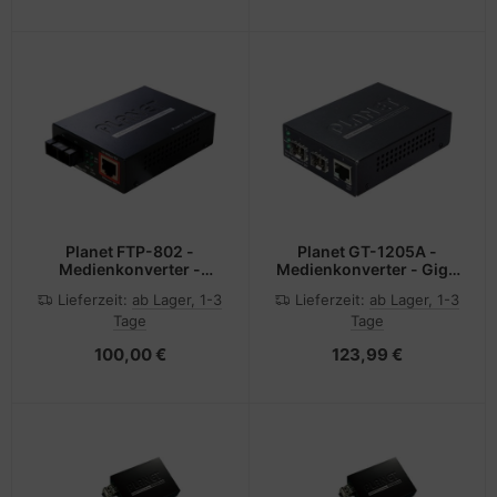
Planet FTP-802 -
Planet GT-1205A -
Medienkonverter -
Medienkonverter - GigE
100Mb LAN
- 10Base-T, 100Base-TX,
Lieferzeit:
ab Lager, 1-3
Lieferzeit:
ab Lager, 1-3
1000Base-T - 3
Tage
Tage
Anschlüsse - RJ-45 /
SFP (mini-GBIC)
100,00 €
123,99 €