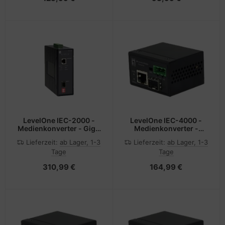
LevelOne IEC-2000 -
LevelOne IEC-4000 -
Medienkonverter - GigE
Medienkonverter -
- 10Base-T, 1000Base-
100Mb LAN - 10Base-T,
Lieferzeit:
ab Lager, 1-3
Lieferzeit:
ab Lager, 1-3
LX, 1000Base-SX,
100Base-TX, 100Base-X
Tage
Tage
100Base-TX, 1000Base-
- RJ-45 / SFP (mini-
T - RJ-45 / SFP (mini-
GBIC)
310,99 €
164,99 €
GBIC)