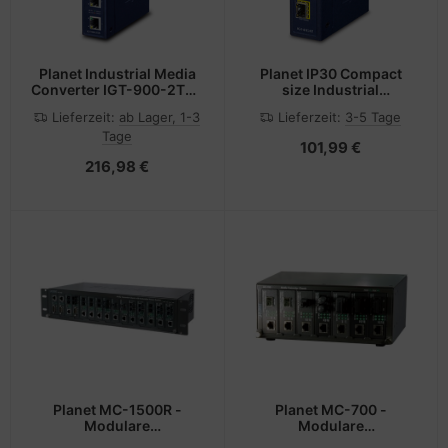
Planet Industrial Media
Planet IP30 Compact
Converter IGT-900-2T2S
size Industrial
- Converter - 0,1 Gbps
100/1000Base-X SFP to
Lieferzeit:
ab Lager, 1-3
Lieferzeit:
3-5 Tage
BASE-T - Converter -
Tage
Kupferdraht
101,99 €
216,98 €
Planet MC-1500R -
Planet MC-700 -
Modulare
Modulare
Erweiterungseinheit
Erweiterungseinheit