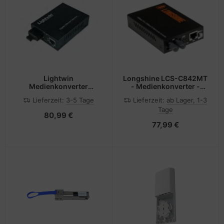
Lightwin
Longshine LCS-C842MT
Medienkonverter
- Medienkonverter -
100Base-LX Singlemode,
100Mb LAN
Lieferzeit:
3-5 Tage
Lieferzeit:
ab Lager, 1-3
SC, 20KM
Tage
80,99 €
77,99 €