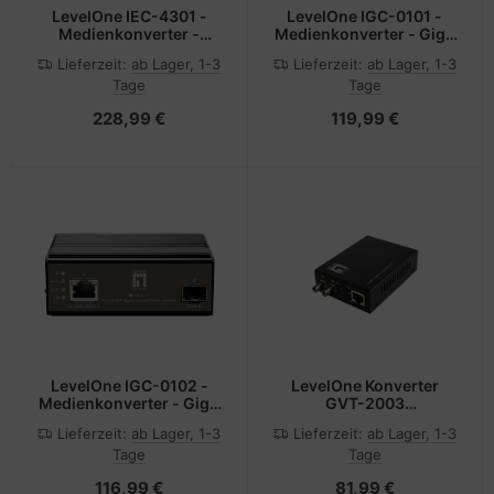
LevelOne IEC-4301 -
LevelOne IGC-0101 -
Medienkonverter -
Medienkonverter - GigE
100Mb LAN
- 10Base-T, 100Base-TX,
Lieferzeit:
ab Lager, 1-3
Lieferzeit:
ab Lager, 1-3
1000Base-T, 1000Base-
Tage
Tage
X - RJ-45 / SFP (mini-
GBIC)
228,99 €
119,99 €
LevelOne IGC-0102 -
LevelOne Konverter
Medienkonverter - GigE
GVT-2003
- 10Base-T, 100Base-TX,
10/100/1000T> IEEE -
Lieferzeit:
ab Lager, 1-3
Lieferzeit:
ab Lager, 1-3
1000Base-T, 1000Base-
Converter
Tage
Tage
X - RJ-45 / SFP (mini-
GBIC)
116,99 €
81,99 €