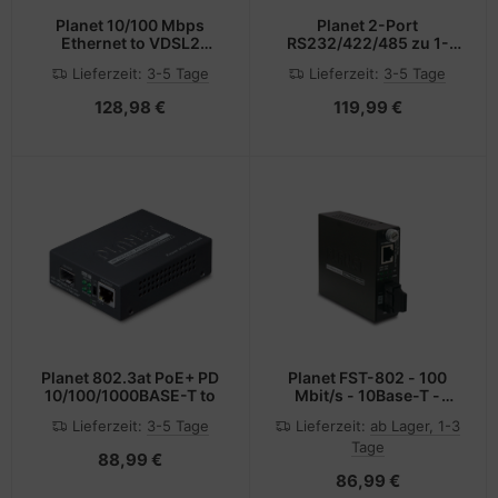
Planet 10/100 Mbps
Planet 2-Port
Ethernet to VDSL2
RS232/422/485 zu 1-
Converter - 30a -
Port FE Ethernet
Lieferzeit:
3-5 Tage
Lieferzeit:
3-5 Tage
Converter - Kupferdraht
Konverter - Converter -
0,1 Gbps
128,98 €
119,99 €
Planet 802.3at PoE+ PD
Planet FST-802 - 100
10/100/1000BASE-T to
Mbit/s - 10Base-T -
100Base-TX - 100Base-
Lieferzeit:
3-5 Tage
Lieferzeit:
ab Lager, 1-3
FX - IEEE 802.3 - IEEE
Tage
802.3u - Schnelles
88,99 €
Ethernet - 10,100 Mbit/s
86,99 €