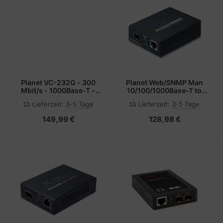
Planet VC-232G - 300
Planet Web/SNMP Man
Mbit/s - 1000Base-T -
10/100/1000Base-T to
Gigabit Ethernet -
MiniGBIC - Converter -
Lieferzeit:
3-5 Tage
Lieferzeit:
3-5 Tage
100,1000 Mbit/s -
Glasfaser (LWL)
Kabelgebunden - 1400 m
149,99 €
128,98 €