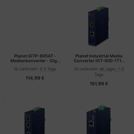
Planet IGTP-805AT -
Planet Industrial Media
Medienkonverter - GigE
Converter IGT-900-1T1S
- 10Base-T, 1000Base-
- Converter -
Lieferzeit:
3-5 Tage
Lieferzeit:
ab Lager, 1-3
LX, 1000Base-SX,
Kupferdraht
Tage
100Base-TX, 1000Base-
114,99 €
T - SFP (mini-GBIC)
191,99 €