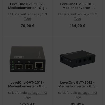
LevelOne GVT-2002 -
LevelOne GVT-2010 -
Medienkonverter - GigE
Medienkonverter -
- 10Base-T, 1000Base-
100Mb LAN - 10Base-T,
Lieferzeit:
ab Lager, 1-3
Lieferzeit:
ab Lager, 1-3
SX, 100Base-TX,
100Base-TX, 1000Base-
Tage
Tage
1000Base-T
T, 1000Base-X - RJ-45 /
SFP (mini-GBIC)
79,99 €
164,99 €
LevelOne GVT-2011 -
LevelOne GVT-2012 -
Medienkonverter - GigE
Medienkonverter - GigE
- 10Base-T, 100Base-TX,
- 10Base-T, 1000Base-
Lieferzeit:
ab Lager, 1-3
Lieferzeit:
ab Lager, 1-3
1000Base-T, 1000Base-
SX, 100Base-TX,
Tage
Tage
X - RJ-45 / SFP (mini-
1000Base-T - RJ-45 /
GBIC)
SFP (mini-GBIC)
125,99 €
93,99 €