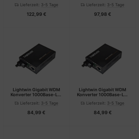
1000Base-SX
SFP
Lieferzeit:
3-5 Tage
Lieferzeit:
3-5 Tage
Singlemode, SC, 20KM
122,99 €
97,98 €
Lightwin Gigabit WDM
Lightwin Gigabit WDM
Konverter 1000Base-LX,
Konverter 1000Base-LX,
Singlemode, 20KM
Singlemode, 20KM
Lieferzeit:
3-5 Tage
Lieferzeit:
3-5 Tage
84,99 €
84,99 €