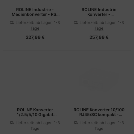
ROLINE Industrie -
ROLINE Industrie
Medienkonverter - RS-
Konverter -
232 - Serial RS-232 - D-
Medienkonverter - GigE
Lieferzeit:
ab Lager, 1-3
Lieferzeit:
ab Lager, 1-3
Sub (DB-9)
- 10Base-T, 100Base-TX,
Tage
Tage
1000Base-T, 1000Base-
X, 100Base-X - RJ-45 /
227,99 €
257,99 €
SFP (mini-GBIC)
ROLINE Konverter
ROLINE Konverter 10/100
1/2.5/5/10 Gigabit
RJ45/SC kompakt -
Ethernet RJ45 SFP oder
Converter - 0,1 Gbps
Lieferzeit:
ab Lager, 1-3
Lieferzeit:
ab Lager, 1-3
SFP+ - Converter -
Tage
Tage
Ethernet