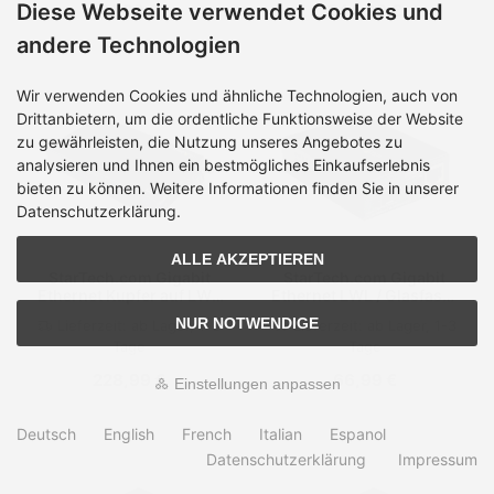
Diese Webseite verwendet Cookies und
91,99 €
244,99 €
andere Technologien
Wir verwenden Cookies und ähnliche Technologien, auch von
Drittanbietern, um die ordentliche Funktionsweise der Website
zu gewährleisten, die Nutzung unseres Angebotes zu
analysieren und Ihnen ein bestmögliches Einkaufserlebnis
bieten zu können. Weitere Informationen finden Sie in unserer
Datenschutzerklärung.
ALLE AKZEPTIEREN
StarTech.com Gigabit
StarTech.com Gigabit
Ethernet Kupfer auf LWL
Ethernet LWL / Glasfaser
Medienkonverter
Medienkonverter mit SFP
NUR NOTWENDIGE
Lieferzeit:
ab Lager, 1-3
Lieferzeit:
ab Lager, 1-3
- 1000 Mbit/s Multimode
Tage
Tage
Gigabit Ethernet
Medienkonverter -
228,99 €
66,99 €
Medienkonverter - GigE
Einstellungen anpassen
- 10Base-T, 1000Base-
LX, 1000Base-SX,
Deutsch
English
French
Italian
Espanol
100Base-TX, 1000Base-
T - RJ-45 / SFP (mini-
Datenschutzerklärung
Impressum
GBIC)