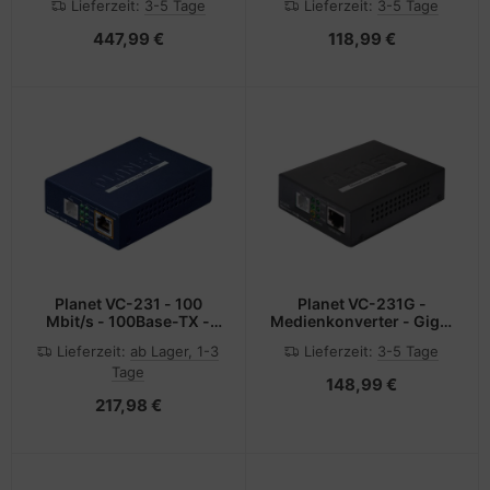
Lieferzeit:
3-5 Tage
Lieferzeit:
3-5 Tage
447,99 €
118,99 €
Planet VC-231 - 100
Planet VC-231G -
Mbit/s - 100Base-TX -
Medienkonverter - GigE,
IEEE 802.3,IEEE
Ethernet over VDSL2
Lieferzeit:
ab Lager, 1-3
Lieferzeit:
3-5 Tage
802.3u,IEEE 802.3x -
Tage
Schnelles Ethernet -
148,99 €
10,100 Mbit/s - Voll -
217,98 €
Halb