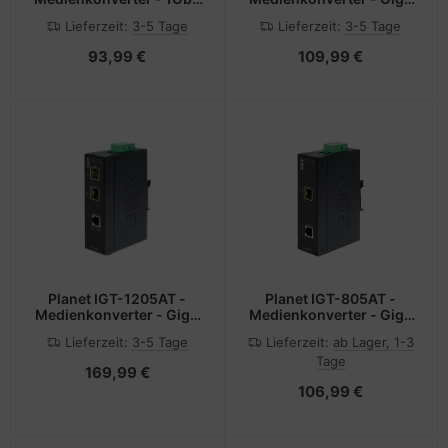
- 10Base-T, 1000Base-
- 10Base-T, 100Base-TX,
Lieferzeit:
3-5 Tage
Lieferzeit:
3-5 Tage
LX, 100Base-TX,
1000Base-T, 1000Base-
1000Base-T - RJ-45 / SC
X - RJ-45 / SFP (mini-
93,99 €
109,99 €
Single-Modus - bis zu 15
GBIC)
km - 1310 (TX)
Planet IGT-1205AT -
Planet IGT-805AT -
Medienkonverter - GigE
Medienkonverter - GigE
- 10Base-T, 100Base-TX,
- RJ-45 / SFP (mini-
Lieferzeit:
3-5 Tage
Lieferzeit:
ab Lager, 1-3
1000Base-T - RJ-45 /
GBIC)
Tage
SFP (mini-GBIC)
169,99 €
106,99 €