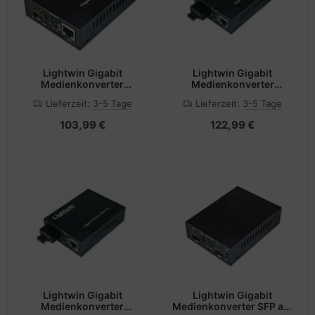
Lightwin Gigabit
Lightwin Gigabit
Medienkonverter
Medienkonverter
10/100/1000Base-T auf
1000Base-SX
Lieferzeit:
3-5 Tage
Lieferzeit:
3-5 Tage
SFP
Multimode, SC, 550m
103,99 €
122,99 €
Lightwin Gigabit
Lightwin Gigabit
Medienkonverter
Medienkonverter SFP auf