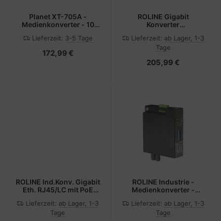
Planet XT-705A -
ROLINE Gigabit
Medienkonverter - 10
Konverter
GigE, 5 GigE, 2.5 GigE
RJ45/miniGBIC -
Lieferzeit:
3-5 Tage
Lieferzeit:
ab Lager, 1-3
Converter - 1 Gbps
Tage
172,99 €
205,99 €
ROLINE Ind.Konv. Gigabit
ROLINE Industrie -
Eth. RJ45/LC mit PoE
Medienkonverter -
IEEE802.3af/at/bt - 1
100Mb LAN
Lieferzeit:
ab Lager, 1-3
Lieferzeit:
ab Lager, 1-3
Gbps - Power over
Tage
Tage
Ethernet