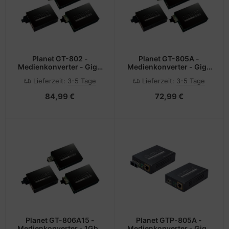
Planet GT-802 -
Planet GT-805A -
Medienkonverter - GigE
Medienkonverter - GigE
- 10Base-T, 1000Base-
- 10Base-T, 1000Base-
Lieferzeit:
3-5 Tage
Lieferzeit:
3-5 Tage
SX, 100Base-TX,
LX, 1000Base-SX,
1000Base-T
100Base-TX, 1000Base-
84,99 €
72,99 €
T - RJ-45 / SFP (mini-
GBIC)
Planet GT-806A15 -
Planet GTP-805A -
Medienkonverter - 1GbE
Medienkonverter - GigE