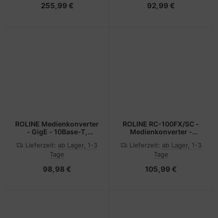
255,99 €
92,99 €
ROLINE Medienkonverter
ROLINE RC-100FX/SC -
- GigE - 10Base-T,
Medienkonverter -
100Base-FX, 100Base-
100Mb LAN
Lieferzeit:
ab Lager, 1-3
Lieferzeit:
ab Lager, 1-3
TX, 1000Base-T,
Tage
Tage
1000Base-X - RJ-45 /
SFP (mini-GBIC)
98,98 €
105,99 €