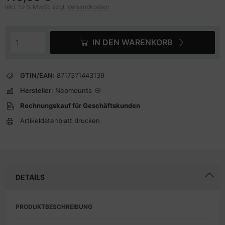
inkl. 19 % MwSt. zzgl.
Versandkosten
IN DEN WARENKORB
GTIN/EAN:
8717371443139
Hersteller:
Neomounts
Rechnungskauf für Geschäftskunden
Artikeldatenblatt drucken
DETAILS
PRODUKTBESCHREIBUNG