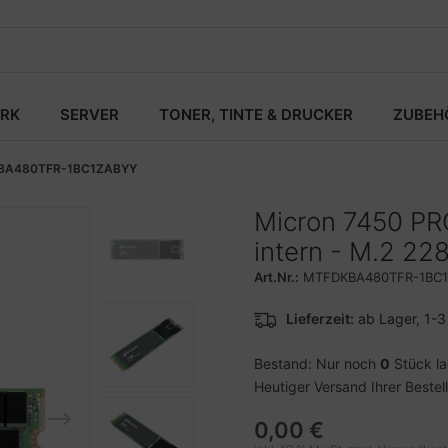
RK
SERVER
TONER, TINTE & DRUCKER
ZUBEH
BA480TFR-1BC1ZABYY
Micron 7450 PRO
intern - M.2 22
Art.Nr.:
MTFDKBA480TFR-1BC
Lieferzeit:
ab Lager, 1-
Bestand: Nur noch
0
Stück l
Heutiger Versand Ihrer Bestel
0,00 €