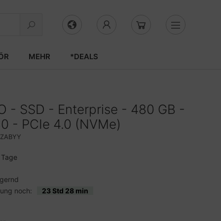
ÖR
MEHR
*DEALS
 - SSD - Enterprise - 480 GB -
80 - PCIe 4.0 (NVMe)
1ZABYY
3 Tage
agernd
lung noch:
23 Std 28 min