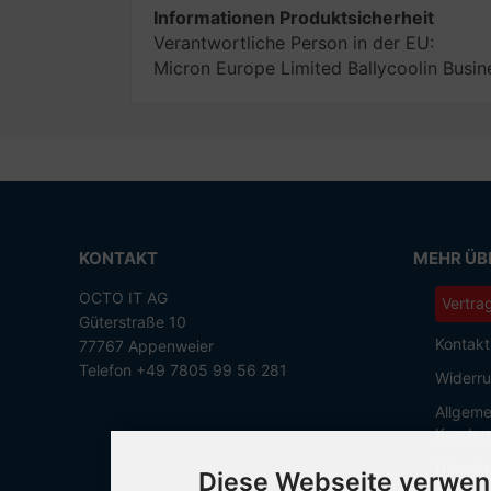
Informationen Produktsicherheit
Verantwortliche Person in der EU:
Micron Europe Limited Ballycoolin Busin
KONTAKT
MEHR ÜBE
OCTO IT AG
Vertra
Güterstraße 10
Kontakt
77767 Appenweier
Telefon +49 7805 99 56 281
Widerru
Allgeme
Kunden
Hinweis
Diese Webseite verwen