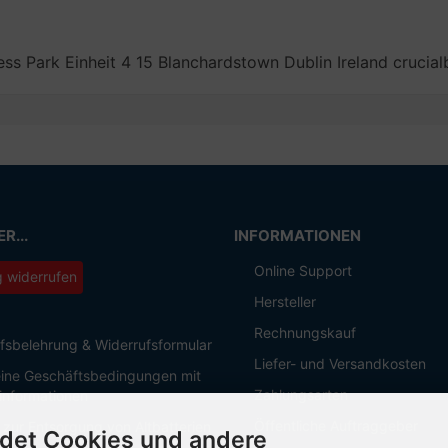
ess Park Einheit 4 15 Blanchardstown Dublin Ireland cruc
R...
INFORMATIONEN
Online Support
g widerrufen
Hersteller
Rechnungskauf
fsbelehrung & Widerrufsformular
Liefer- und Versandkosten
ine Geschäftsbedingungen mit
Zahlungsarten
informationen
Öffentliche Auftraggeber
 zur Entsorgung von Altbatterien
det Cookies und andere