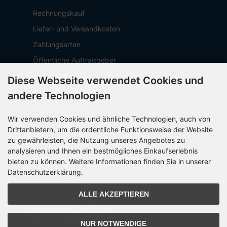
Rechnungskauf
Liefer- und Versandkosten
Zahlungsarten
Öffentliche Auftraggeber
Geschäftskunden
Diese Webseite verwendet Cookies und
Beschaffungsplattform
andere Technologien
Stellenangebote
Wir verwenden Cookies und ähnliche Technologien, auch von
Über OCTO IT
Drittanbietern, um die ordentliche Funktionsweise der Website
Sitemap
zu gewährleisten, die Nutzung unseres Angebotes zu
analysieren und Ihnen ein bestmögliches Einkaufserlebnis
bieten zu können. Weitere Informationen finden Sie in unserer
Datenschutzerklärung.
PARTNER
ALLE AKZEPTIEREN
NUR NOTWENDIGE