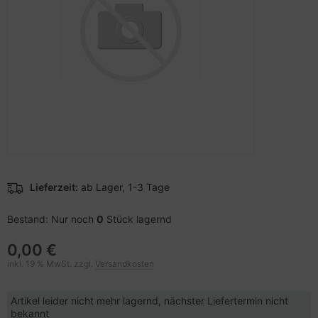
pier, Folien, Etiketten
to & Video
nstige Netzwerkgeräte
schen & Tragebehältnisse
sche Tinten Minen
ner
ndhelds und Navigation
SB Hub
behör Drucker
-Server
ebcams
 Zubehör
behör CD-/DVD-Rohlinge
anner Zubehör
behör divers
blet Zubehör
Lieferzeit:
ab Lager, 1-3 Tage
behör Mobiltelefone
Bestand: Nur noch
0
Stück lagernd
0,00 €
splayzubehör
inkl. 19 % MwSt. zzgl.
Versandkosten
Artikel leider nicht mehr lagernd, nächster Liefertermin nicht
bekannt