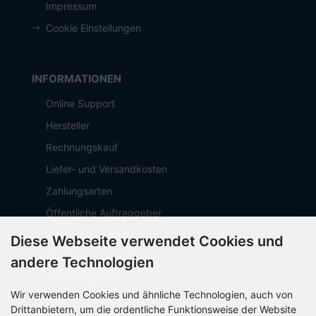
Impressum
Cookie Einstellungen
INFORMATIONEN
Online Support
Hersteller
Rechnungskauf
Liefer- und Versandkosten
Zahlungsarten
Öffentliche Auftraggeber
Geschäftskunden
Diese Webseite verwendet Cookies und
Beschaffungsplattform
andere Technologien
Stellenangebote
Wir verwenden Cookies und ähnliche Technologien, auch von
Über OCTO IT
Drittanbietern, um die ordentliche Funktionsweise der Website