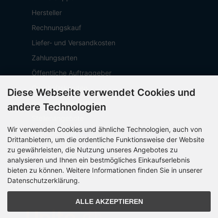
Hersteller
Rechnungskauf
Liefer- und Versandkosten
Zahlungsarten
Öffentliche Auftraggeber
Geschäftskunden
Diese Webseite verwendet Cookies und
Beschaffungsplattform
andere Technologien
Stellenangebote
Wir verwenden Cookies und ähnliche Technologien, auch von
Über OCTO IT
Drittanbietern, um die ordentliche Funktionsweise der Website
Sitemap
zu gewährleisten, die Nutzung unseres Angebotes zu
analysieren und Ihnen ein bestmögliches Einkaufserlebnis
bieten zu können. Weitere Informationen finden Sie in unserer
Datenschutzerklärung.
PARTNER
ALLE AKZEPTIEREN