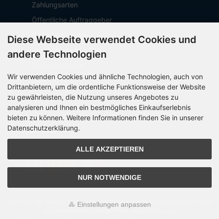
Zahlungsarten
Öffentliche Auftraggeber
Geschäftskunden
Diese Webseite verwendet Cookies und
Beschaffungsplattform
andere Technologien
Stellenangebote
Wir verwenden Cookies und ähnliche Technologien, auch von
Über OCTO IT
Drittanbietern, um die ordentliche Funktionsweise der Website
Sitemap
zu gewährleisten, die Nutzung unseres Angebotes zu
analysieren und Ihnen ein bestmögliches Einkaufserlebnis
bieten zu können. Weitere Informationen finden Sie in unserer
Datenschutzerklärung.
PARTNER
ALLE AKZEPTIEREN
NUR NOTWENDIGE
Alle Preise inkl. gesetzl. MwSt. zzgl.
Versandkosten
. Die durchgestrichenen Preise
Einstellungen anpassen
entsprechen dem bisherigen Preis bei OCTO24.com.