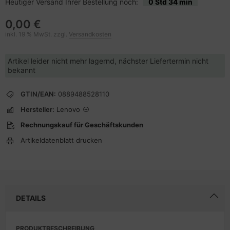
Heutiger Versand Ihrer Bestellung noch:
0 Std 34 min
0,00 €
inkl. 19 % MwSt. zzgl.
Versandkosten
Artikel leider nicht mehr lagernd, nächster Liefertermin nicht
bekannt
GTIN/EAN:
0889488528110
Hersteller:
Lenovo
Rechnungskauf für Geschäftskunden
Artikeldatenblatt drucken
DETAILS
PRODUKTBESCHREIBUNG