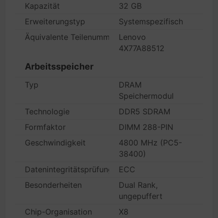
Kapazität
32 GB
Erweiterungstyp
Systemspezifisch
Äquivalente Teilenummer OEM-Hersteller
Lenovo
4X77A88512
Arbeitsspeicher
Typ
DRAM
Speichermodul
Technologie
DDR5 SDRAM
Formfaktor
DIMM 288-PIN
Geschwindigkeit
4800 MHz (PC5-
38400)
Datenintegritätsprüfung
ECC
Besonderheiten
Dual Rank,
ungepuffert
Chip-Organisation
X8