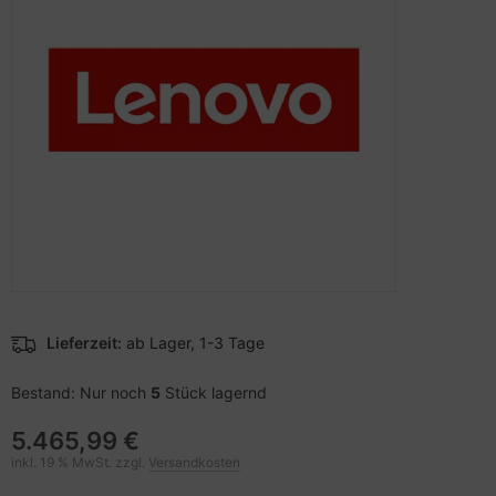
pier, Folien, Etiketten
to & Video
nstige Netzwerkgeräte
schen & Tragebehältnisse
sche Tinten Minen
ner
ndhelds und Navigation
SB Hub
behör Drucker
-Server
ebcams
 Zubehör
behör CD-/DVD-Rohlinge
anner Zubehör
behör divers
blet Zubehör
behör Mobiltelefone
Lieferzeit:
ab Lager, 1-3 Tage
splayzubehör
Bestand: Nur noch
5
Stück lagernd
5.465,99 €
inkl. 19 % MwSt. zzgl.
Versandkosten