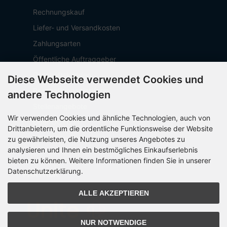
Rechnungskauf
Liefer- und Versandkosten
Zahlungsarten
Öffentliche Auftraggeber
Geschäftskunden
Diese Webseite verwendet Cookies und
Beschaffungsplattform
andere Technologien
Stellenangebote
Wir verwenden Cookies und ähnliche Technologien, auch von
Über OCTO IT
Drittanbietern, um die ordentliche Funktionsweise der Website
Sitemap
zu gewährleisten, die Nutzung unseres Angebotes zu
analysieren und Ihnen ein bestmögliches Einkaufserlebnis
bieten zu können. Weitere Informationen finden Sie in unserer
Datenschutzerklärung.
PARTNER
ALLE AKZEPTIEREN
NUR NOTWENDIGE