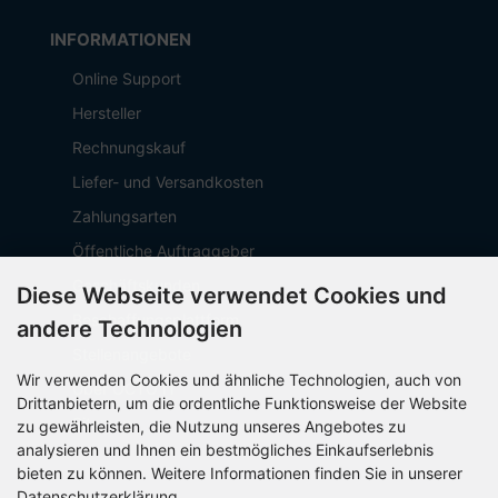
INFORMATIONEN
Online Support
Hersteller
Rechnungskauf
Liefer- und Versandkosten
Zahlungsarten
Öffentliche Auftraggeber
Geschäftskunden
Diese Webseite verwendet Cookies und
Beschaffungsplattform
andere Technologien
Stellenangebote
Wir verwenden Cookies und ähnliche Technologien, auch von
Über OCTO IT
Drittanbietern, um die ordentliche Funktionsweise der Website
Sitemap
zu gewährleisten, die Nutzung unseres Angebotes zu
analysieren und Ihnen ein bestmögliches Einkaufserlebnis
bieten zu können. Weitere Informationen finden Sie in unserer
Datenschutzerklärung.