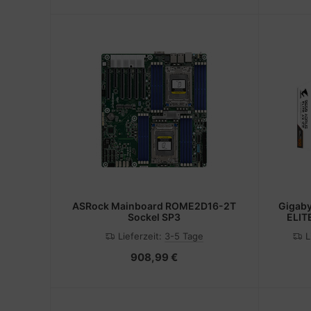
ASRock Mainboard ROME2D16-2T
Gigab
Sockel SP3
ELIT
Lieferzeit:
3-5 Tage
L
908,99 €