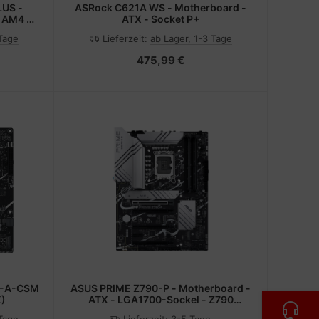
US -
ASRock C621A WS - Motherboard -
 AM4 -
ATX - Socket P+
 Gen2,
 Tage
Lieferzeit:
ab Lager, 1-3 Tage
USB 3.2
d-Grafik
475,99 €
M-A-CSM
ASUS PRIME Z790-P - Motherboard -
X)
ATX - LGA1700-Sockel - Z790
Chipsatz - USB 3.2 Gen 1, USB 3.2 Gen