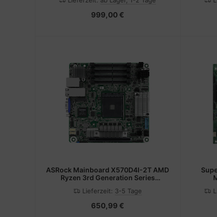
Lieferzeit:
ab Lager, 1-2 Tage
L
Gen 1, 
- 2.5 
999,00 €
ASRock Mainboard X570D4I-2T AMD
Supe
Ryzen 3rd Generation Series
M
Processors
Lieferzeit:
3-5 Tage
L
650,99 €