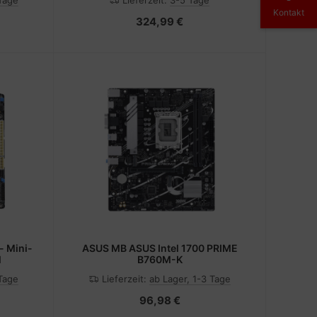
 Tage
Lieferzeit:
3-5 Tage
2, USB-C 3.2 Gen2, USB-C 3.2 Gen
Kontakt
2x2 - 2.5 Gigabit LAN - Onboard-
324,99 €
Grafik (CPU erforderlich)
- Mini-
ASUS MB ASUS Intel 1700 PRIME
l
B760M-K
 Tage
Lieferzeit:
ab Lager, 1-3 Tage
96,98 €