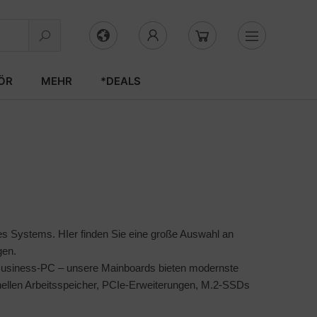
ÖR
MEHR
*DEALS
hres Systems. HIer finden Sie eine große Auswahl an
gen.
r Business-PC – unsere Mainboards bieten modernste
hnellen Arbeitsspeicher, PCIe-Erweiterungen, M.2-SSDs