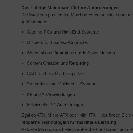
Das richtige Mainboard für Ihre Anforderungen
to & Video
nstige Netzwerkgeräte
ner
schen & Tragebehältnisse
sche Tinten Minen
Die Wahl des passenden Mainboards entscheidet über die
Aufrüstungen.
ndhelds und Navigation
behör Drucker
SB Hub
Gaming-PCs und High-End-Systeme
-Server
ebcams
Office- und Business-Computer
 Zubehör
behör CD-/DVD-Rohlinge
Workstations für professionelle Anwendungen
Content Creation und Rendering
anner Zubehör
behör divers
CAD- und Grafikarbeitsplätze
blet Zubehör
Streaming- und Multimedia-Systeme
behör Mobiltelefone
KI- und AI-Anwendungen
splayzubehör
Individuelle PC-Aufrüstungen
Egal ob ATX, Micro-ATX oder Mini-ITX – hier finden Sie d
Moderne Technologien für maximale Leistung
Aktuelle Mainboards bieten zahlreiche Funktionen, um d