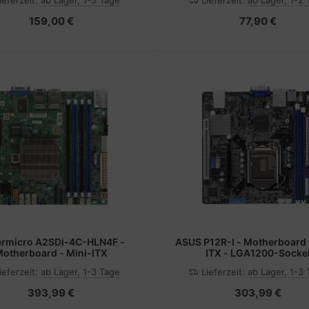
ieferzeit:
ab Lager, 1-3 Tage
Lieferzeit:
ab Lager, 1-2
USB 3.2 Gen 2, USB-C 3.2 Gen2
Gigabit LAN - Onboard-Grafik
159,00 €
77,90 €
(CPU erforderlich)
rmicro A2SDi-4C-HLN4F -
ASUS P12R-I - Motherboard 
otherboard - Mini-ITX
ITX - LGA1200-Socke
ieferzeit:
ab Lager, 1-3 Tage
Lieferzeit:
ab Lager, 1-3
393,99 €
303,99 €