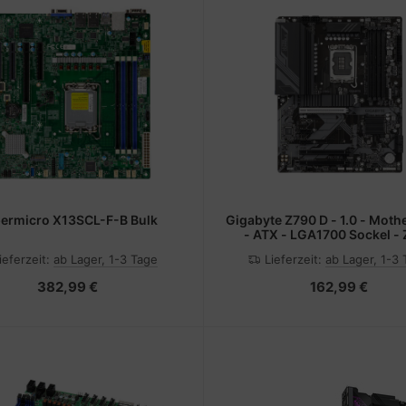
ermicro X13SCL-F-B Bulk
Gigabyte Z790 D - 1.0 - Mot
- ATX - LGA1700 Sockel -
Chipsatz - USB 3.2 Gen 1, US
ieferzeit:
ab Lager, 1-3 Tage
Lieferzeit:
ab Lager, 1-3
Gen2, USB-C 3.2 Gen 1, USB 3
- 2.5 Gigabit LAN - Onboard
382,99 €
162,99 €
(CPU erforderlich)