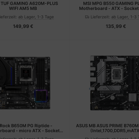
 TUF GAMING A620M-PLUS
MSI MPG B550 GAMING PL
WIFI AM5 MB
Motherboard - ATX - Socket
AMD B550 Chipsatz - USB-C
ieferzeit:
ab Lager, 1-3 Tage
Lieferzeit:
ab Lager, 1-3
USB-C Gen1, USB 3.2 Gen 1, 
Gen 2 - Gigabit LAN - Onboar
149,99 €
135,99 €
(CPU erforderlich)
Rock B650M PG Riptide -
ASUS MB ASUS PRIME B760
rboard - micro ATX - Socket
(Intel,1700,DDR5,mAT
AMD B650 Chipsatz - USB 3.2