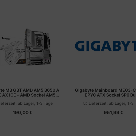
yte MB GBT AMD AM5 B650 A
Gigabyte Mainboard ME03-
E AX ICE - AMD Sockel AM5
EPYC ATX Sockel SP6 Bul
(Ryzen Zen4) - ATX
Mainboard - ATX
ieferzeit:
ab Lager, 1-3 Tage
Lieferzeit:
ab Lager, 1-3
190,00 €
951,99 €