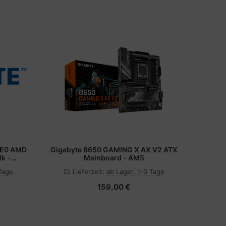
CE0 AMD
Gigabyte B650 GAMING X AX V2 ATX
k -
Mainboard - AM5
 Tage
Lieferzeit:
ab Lager, 1-3 Tage
159,00 €