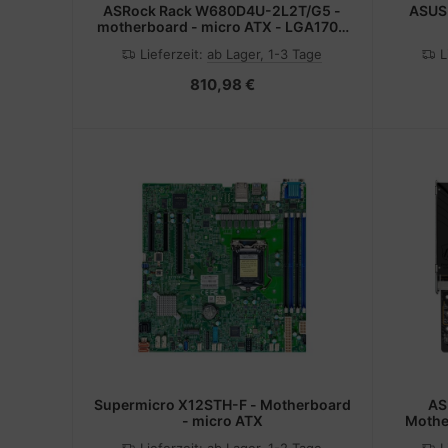
ASRock Rack W680D4U-2L2T/G5 -
ASUS
motherboard - micro ATX - LGA1700
Socket - W680
Lieferzeit:
ab Lager, 1-3 Tage
L
810,98 €
Supermicro X12STH-F - Motherboard
AS
- micro ATX
Mothe
AM5 - 