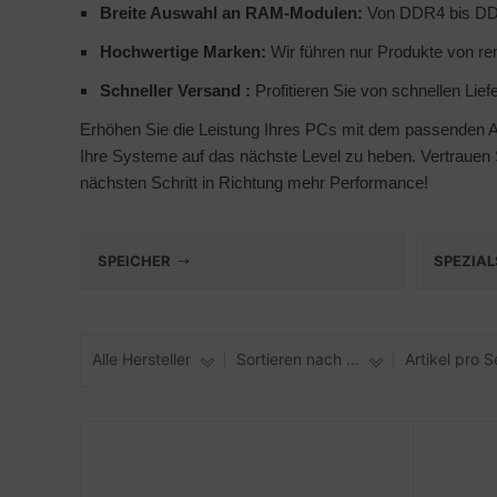
Breite Auswahl an RAM-Modulen:
Von DDR4 bis DDR5
to & Video
nstige Netzwerkgeräte
ner
schen & Tragebehältnisse
sche Tinten Minen
Hochwertige Marken:
Wir führen nur Produkte von ren
ndhelds und Navigation
behör Drucker
SB Hub
Schneller Versand :
Profitieren Sie von schnellen Liefe
Erhöhen Sie die Leistung Ihres PCs mit dem passenden Ar
-Server
ebcams
Ihre Systeme auf das nächste Level zu heben. Vertrauen 
nächsten Schritt in Richtung mehr Performance!
 Zubehör
behör CD-/DVD-Rohlinge
anner Zubehör
behör divers
SPEICHER
SPEZIAL
blet Zubehör
behör Mobiltelefone
Alle Hersteller
Sortieren nach ...
Artikel pro S
splayzubehör