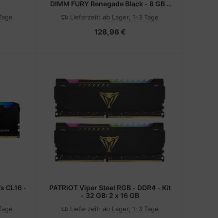
DIMM FURY Renegade Black - 8 GB -
DDR4
 Tage
Lieferzeit:
ab Lager, 1-3 Tage
128,98 €
s CL16 -
PATRIOT Viper Steel RGB - DDR4 - Kit
- 32 GB: 2 x 16 GB
 Tage
Lieferzeit:
ab Lager, 1-3 Tage