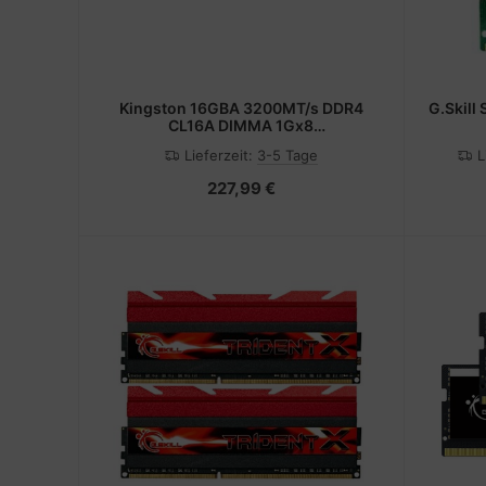
Kingston 16GBA 3200MT/s DDR4
G.Skill 
CL16A DIMMA 1Gx8
FURYA RenegadeA Black
Lieferzeit:
3-5 Tage
L
227,99 €