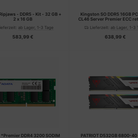
 Ripjaws - DDR5 - Kit - 32 GB +
Kingston SO DDR5 16GB PC
2 x 16 GB
CL46 Server Premier ECC reta
GB - DDR5
ieferzeit:
ab Lager, 1-3 Tage
Lieferzeit:
ab Lager, 1-3
583,99 €
638,99 €
 *Premier DDR4 3200 SODIM
PATRIOT D532GB 6800-40 