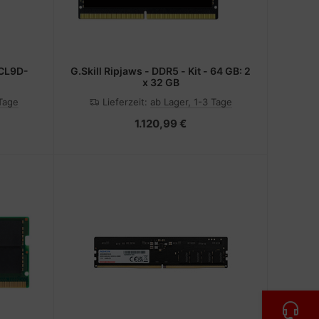
0CL9D-
G.Skill Ripjaws - DDR5 - Kit - 64 GB: 2
x 32 GB
 Tage
Lieferzeit:
ab Lager, 1-3 Tage
1.120,99 €