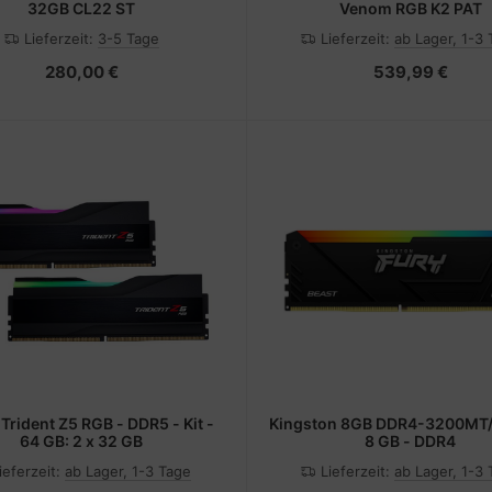
32GB CL22 ST
Venom RGB K2 PAT
Lieferzeit:
3-5 Tage
Lieferzeit:
ab Lager, 1-3
280,00 €
539,99 €
 Trident Z5 RGB - DDR5 - Kit -
Kingston 8GB DDR4-3200MT/
64 GB: 2 x 32 GB
8 GB - DDR4
ieferzeit:
ab Lager, 1-3 Tage
Lieferzeit:
ab Lager, 1-3