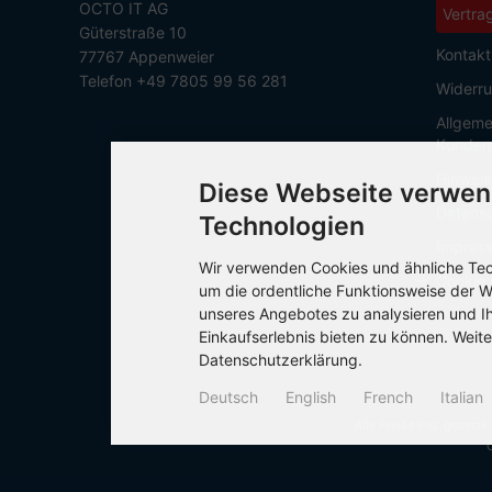
OCTO IT AG
Vertra
Güterstraße 10
Kontakt
77767 Appenweier
Telefon +49 7805 99 56 281
Widerru
Allgeme
Kunden
Hinweis
Diese Webseite verwen
Datensc
Technologien
Impres
Wir verwenden Cookies und ähnliche Tech
Cookie 
um die ordentliche Funktionsweise der W
unseres Angebotes zu analysieren und I
Einkaufserlebnis bieten zu können. Weite
Datenschutzerklärung.
Deutsch
English
French
Italian
Alle Preise inkl. gesetzl