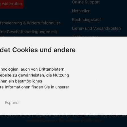
Online Support
g widerrufen
Hersteller
Rechnungskauf
fsbelehrung & Widerrufsformular
Liefer- und Versandkosten
ine Geschäftsbedingungen mit
Zahlungsarten
informationen
Öffentliche Auftraggeber
 zur Entsorgung von Altbatterien
det Cookies und andere
Geschäftskunden
hutzerklärung
Beschaffungsplattform
sum
nologien, auch von Drittanbietern,
Stellenangebote
Einstellungen
ebsite zu gewährleisten, die Nutzung
hnen ein bestmögliches
Über OCTO IT
re Informationen finden Sie in unserer
Sitemap
Espanol
. MwSt. zzgl.
Versandkosten
. Die durchgestrichenen Preise entsprechen dem bisherige
OCTO24.com © 2026 | Template © 2009-2026 by modified eCommerce Shopsoftwar
mod
ified eCommerce Shopsoftware © 2009-2026