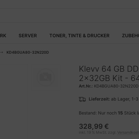
RK
SERVER
TONER, TINTE & DRUCKER
ZUBEH
KD4BGUA80-32N220D
Klevv 64 GB D
2x32GB Kit - 6
Art.Nr.:
KD4BGUA80-32N220D
Lieferzeit:
ab Lager, 1-
Bestand: Nur noch
15
Stück l
328,99 €
inkl. 19 % MwSt. zzgl.
Versandkos