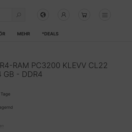
ÖR
MEHR
*DEALS
DR4-RAM PC3200 KLEVV CL22
4 GB - DDR4
3 Tage
agernd
ten