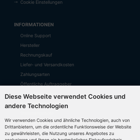
Cookie Einstellungen
INFORMATIONEN
Online Support
Hersteller
Rechnungskauf
Liefer- und Versandkosten
Zahlungsarten
Öffentliche Auftraggeber
Geschäftskunden
Diese Webseite verwendet Cookies und
Beschaffungsplattform
andere Technologien
Stellenangebote
Wir verwenden Cookies und ähnliche Technologien, auch von
Über OCTO IT
Drittanbietern, um die ordentliche Funktionsweise der Website
Sitemap
zu gewährleisten, die Nutzung unseres Angebotes zu
analysieren und Ihnen ein bestmögliches Einkaufserlebnis