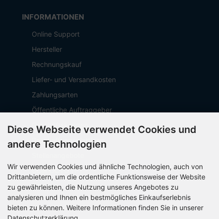
INFORMATIONEN
Online Support
Hersteller
Rechnungskauf
Liefer- und Versandkosten
Zahlungsarten
Öffentliche Auftraggeber
Geschäftskunden
Diese Webseite verwendet Cookies und
Beschaffungsplattform
andere Technologien
Stellenangebote
Wir verwenden Cookies und ähnliche Technologien, auch von
Über OCTO IT
Drittanbietern, um die ordentliche Funktionsweise der Website
Sitemap
zu gewährleisten, die Nutzung unseres Angebotes zu
analysieren und Ihnen ein bestmögliches Einkaufserlebnis
bieten zu können. Weitere Informationen finden Sie in unserer
Datenschutzerklärung.