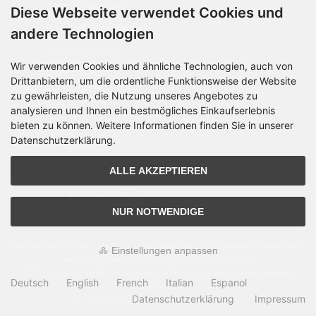
Geschäftskunden
Diese Webseite verwendet Cookies und
Beschaffungsplattform
andere Technologien
Stellenangebote
Wir verwenden Cookies und ähnliche Technologien, auch von
Über OCTO IT
Drittanbietern, um die ordentliche Funktionsweise der Website
Sitemap
zu gewährleisten, die Nutzung unseres Angebotes zu
analysieren und Ihnen ein bestmögliches Einkaufserlebnis
bieten zu können. Weitere Informationen finden Sie in unserer
Datenschutzerklärung.
PARTNER
ALLE AKZEPTIEREN
NUR NOTWENDIGE
Alle Preise inkl. gesetzl. MwSt. zzgl.
Versandkosten
. Die durchgestrichenen Preise
Einstellungen anpassen
entsprechen dem bisherigen Preis bei OCTO24.com.
OCTO24.com © 2026 | Template © 2009-2026 by modified eCommerce
Deutsch
English
French
Italian
Espanol
Shopsoftware
Datenschutzerklärung
Impressum
mod
ified eCommerce Shopsoftware © 2009-2026