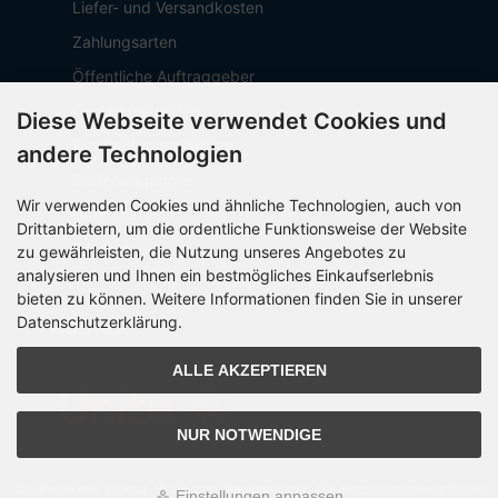
Liefer- und Versandkosten
Zahlungsarten
Öffentliche Auftraggeber
Geschäftskunden
Diese Webseite verwendet Cookies und
Beschaffungsplattform
andere Technologien
Stellenangebote
Wir verwenden Cookies und ähnliche Technologien, auch von
Über OCTO IT
Drittanbietern, um die ordentliche Funktionsweise der Website
Sitemap
zu gewährleisten, die Nutzung unseres Angebotes zu
analysieren und Ihnen ein bestmögliches Einkaufserlebnis
bieten zu können. Weitere Informationen finden Sie in unserer
Datenschutzerklärung.
PARTNER
ALLE AKZEPTIEREN
NUR NOTWENDIGE
Alle Preise inkl. gesetzl. MwSt. zzgl.
Versandkosten
. Die durchgestrichenen Preise
Einstellungen anpassen