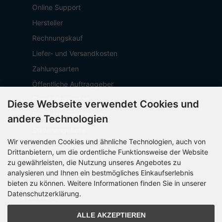
Online Support
Hersteller
Rechnungskauf
Liefer- und Versandkosten
Zahlungsarten
Öffentliche Auftraggeber
Geschäftskunden
Diese Webseite verwendet Cookies und
Beschaffungsplattform
andere Technologien
Stellenangebote
Wir verwenden Cookies und ähnliche Technologien, auch von
Über OCTO IT
Drittanbietern, um die ordentliche Funktionsweise der Website
Sitemap
zu gewährleisten, die Nutzung unseres Angebotes zu
analysieren und Ihnen ein bestmögliches Einkaufserlebnis
bieten zu können. Weitere Informationen finden Sie in unserer
Datenschutzerklärung.
PARTNER
ALLE AKZEPTIEREN