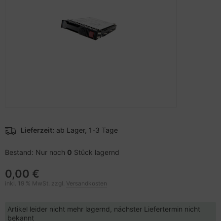
pier, Folien, Etiketten
to & Video
nstige Netzwerkgeräte
schen & Tragebehältnisse
sche Tinten Minen
ner
ndhelds und Navigation
SB Hub
behör Drucker
-Server
ebcams
 Zubehör
behör CD-/DVD-Rohlinge
anner Zubehör
behör divers
blet Zubehör
Lieferzeit:
ab Lager, 1-3 Tage
behör Mobiltelefone
Bestand: Nur noch
0
Stück lagernd
0,00 €
splayzubehör
inkl. 19 % MwSt. zzgl.
Versandkosten
Artikel leider nicht mehr lagernd, nächster Liefertermin nicht
bekannt