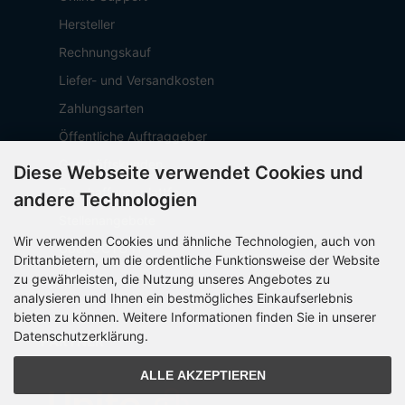
Hersteller
Rechnungskauf
Liefer- und Versandkosten
Zahlungsarten
Öffentliche Auftraggeber
Geschäftskunden
Diese Webseite verwendet Cookies und
Beschaffungsplattform
andere Technologien
Stellenangebote
Wir verwenden Cookies und ähnliche Technologien, auch von
Über OCTO IT
Drittanbietern, um die ordentliche Funktionsweise der Website
Sitemap
zu gewährleisten, die Nutzung unseres Angebotes zu
analysieren und Ihnen ein bestmögliches Einkaufserlebnis
bieten zu können. Weitere Informationen finden Sie in unserer
Datenschutzerklärung.
PARTNER
ALLE AKZEPTIEREN