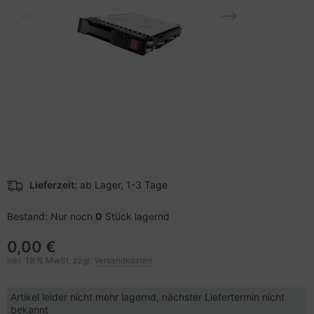
pier, Folien, Etiketten
to & Video
nstige Netzwerkgeräte
schen & Tragebehältnisse
sche Tinten Minen
ner
ndhelds und Navigation
SB Hub
behör Drucker
-Server
ebcams
 Zubehör
behör CD-/DVD-Rohlinge
anner Zubehör
behör divers
blet Zubehör
Lieferzeit:
ab Lager, 1-3 Tage
behör Mobiltelefone
Bestand: Nur noch
0
Stück lagernd
0,00 €
splayzubehör
inkl. 19 % MwSt. zzgl.
Versandkosten
Artikel leider nicht mehr lagernd, nächster Liefertermin nicht
bekannt