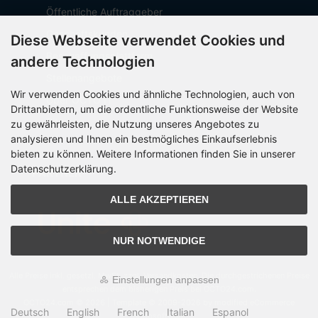
Öffentliche Auftraggeber
Geschäftskunden
Diese Webseite verwendet Cookies und
Beschaffungsplattform
andere Technologien
Stellenangebote
Wir verwenden Cookies und ähnliche Technologien, auch von
Über OCTO IT
Drittanbietern, um die ordentliche Funktionsweise der Website
Sitemap
zu gewährleisten, die Nutzung unseres Angebotes zu
analysieren und Ihnen ein bestmögliches Einkaufserlebnis
bieten zu können. Weitere Informationen finden Sie in unserer
Datenschutzerklärung.
PARTNER
ALLE AKZEPTIEREN
NUR NOTWENDIGE
Alle Preise inkl. gesetzl. MwSt. zzgl.
Versandkosten
. Die durchgestrichenen Preise
Einstellungen anpassen
entsprechen dem bisherigen Preis bei OCTO24.com.
OCTO24.com © 2026 | Template © 2009-2026 by modified eCommerce
Deutsch
English
French
Italian
Espanol
Shopsoftware