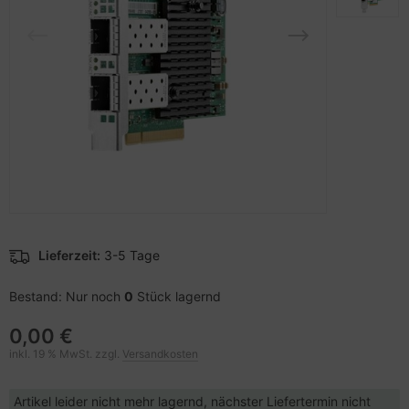
pier, Folien, Etiketten
to & Video
nstige Netzwerkgeräte
schen & Tragebehältnisse
sche Tinten Minen
ner
ndhelds und Navigation
SB Hub
behör Drucker
-Server
ebcams
 Zubehör
behör CD-/DVD-Rohlinge
anner Zubehör
behör divers
blet Zubehör
Lieferzeit:
3-5 Tage
behör Mobiltelefone
Bestand: Nur noch
0
Stück lagernd
splayzubehör
0,00 €
inkl. 19 % MwSt. zzgl.
Versandkosten
Artikel leider nicht mehr lagernd, nächster Liefertermin nicht