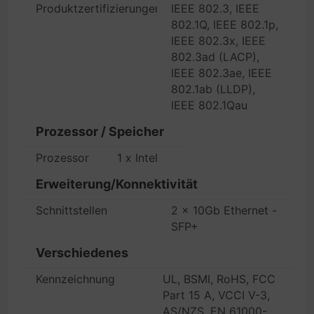
Produktzertifizierungen
IEEE 802.3, IEEE
802.1Q, IEEE 802.1p,
IEEE 802.3x, IEEE
802.3ad (LACP),
IEEE 802.3ae, IEEE
802.1ab (LLDP),
IEEE 802.1Qau
Prozessor / Speicher
Prozessor
1 x Intel
Erweiterung/Konnektivität
Schnittstellen
2 x 10Gb Ethernet -
SFP+
Verschiedenes
Kennzeichnung
UL, BSMI, RoHS, FCC
Part 15 A, VCCI V-3,
AS/NZS, EN 61000-