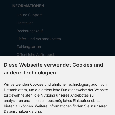
INFORMATIONEN
Online Support
Hersteller
Rechnungskauf
Liefer- und Versandkosten
Zahlungsarten
Öffentliche Auftraggeber
Geschäftskunden
Diese Webseite verwendet Cookies und
Beschaffungsplattform
andere Technologien
Stellenangebote
Wir verwenden Cookies und ähnliche Technologien, auch von
Über OCTO IT
Drittanbietern, um die ordentliche Funktionsweise der Website
Sitemap
zu gewährleisten, die Nutzung unseres Angebotes zu
analysieren und Ihnen ein bestmögliches Einkaufserlebnis
bieten zu können. Weitere Informationen finden Sie in unserer
Datenschutzerklärung.
PARTNER