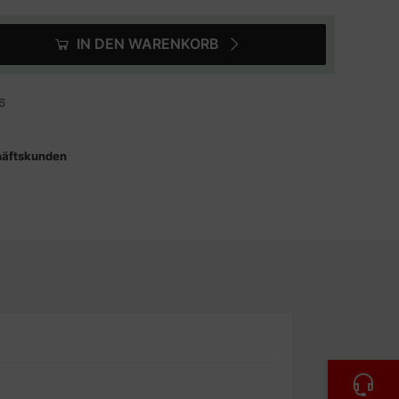
IN DEN WARENKORB
6
häftskunden