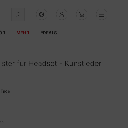
ÖR
MEHR
*DEALS
lster für Headset - Kunstleder
3 Tage
ten