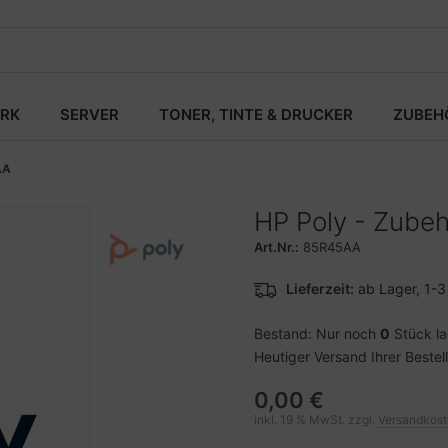
RK
SERVER
TONER, TINTE & DRUCKER
ZUBEH
AA
HP Poly - Zubeh
Art.Nr.:
85R45AA
Lieferzeit:
ab Lager, 1-
Bestand: Nur noch
0
Stück l
Heutiger Versand Ihrer Bestel
0,00 €
inkl. 19 % MwSt. zzgl.
Versandkos