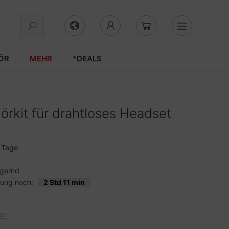
ÖR
MEHR
*DEALS
örkit für drahtloses Headset
3 Tage
agernd
lung noch:
2 Std 11 min
ten