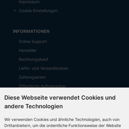
Impressum
Cookie Einstellungen
INFORMATIONEN
Online Support
Hersteller
Rechnungskauf
Liefer- und Versandkosten
Zahlungsarten
Öffentliche Auftraggeber
Geschäftskunden
Diese Webseite verwendet Cookies und
Beschaffungsplattform
andere Technologien
Stellenangebote
Wir verwenden Cookies und ähnliche Technologien, auch von
Über OCTO IT
Drittanbietern, um die ordentliche Funktionsweise der Website