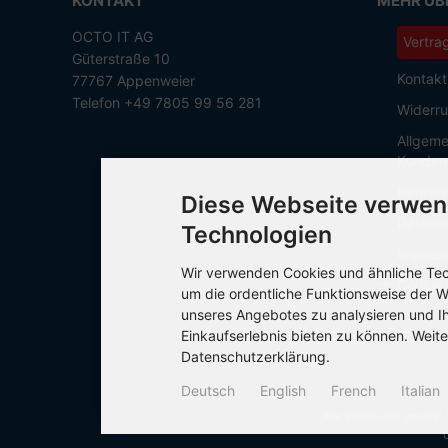
KONTAKT
MEHR ÜBE
OCTO IT AG
Vertra
Güterstraße 10
Kontakt
77767 Appenweier
Telefon +49 7805 99 56 281
Widerru
Allgeme
Kunden
Hinweis
Diese Webseite verwen
Datensc
Technologien
Impres
Wir verwenden Cookies und ähnliche Tech
Cookie 
um die ordentliche Funktionsweise der W
unseres Angebotes zu analysieren und I
Einkaufserlebnis bieten zu können. Weite
Datenschutzerklärung.
Deutsch
English
French
Italian
Alle Preise inkl. gesetzl