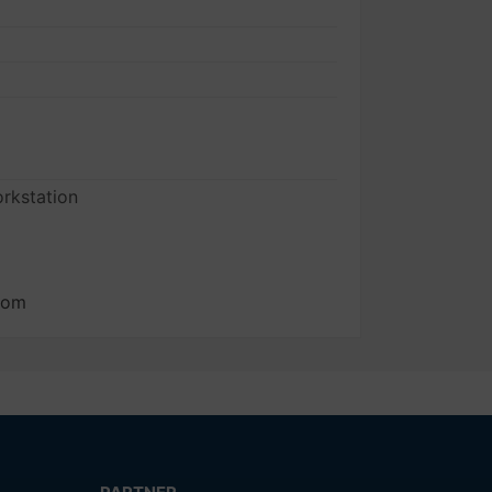
rkstation
com