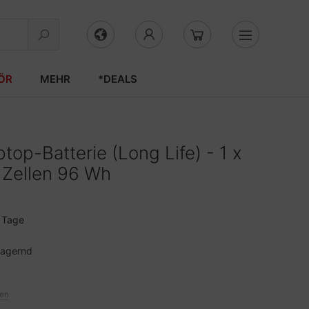
ÖR
MEHR
*DEALS
top-Batterie (Long Life) - 1 x
 Zellen 96 Wh
3 Tage
lagernd
ten