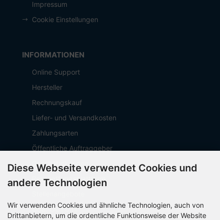
Impressum
Cookie Einstellungen
INFORMATIONEN
Online Support
Hersteller
Rechnungskauf
Liefer- und Versandkosten
Zahlungsarten
Öffentliche Auftraggeber
Geschäftskunden
Diese Webseite verwendet Cookies und
Beschaffungsplattform
andere Technologien
Stellenangebote
Wir verwenden Cookies und ähnliche Technologien, auch von
Über OCTO IT
Drittanbietern, um die ordentliche Funktionsweise der Website