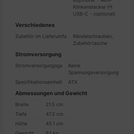
Kopfhörer - Mini-
Klinkenstecker 
USB-C - (optional)
Verschiedenes
Zubehör im Lieferumfang
Rändelschrauben,
Zubehörtasche
Stromversorgung
Stromversorgungsgerät
Keine
Spannungsversorgung
Spezifikationseinhaltung
ATX
Abmessungen und Gewicht
Breite
21.5 cm
Tiefe
47.2 cm
Höhe
45.1 cm
Gewicht
6.1 kg