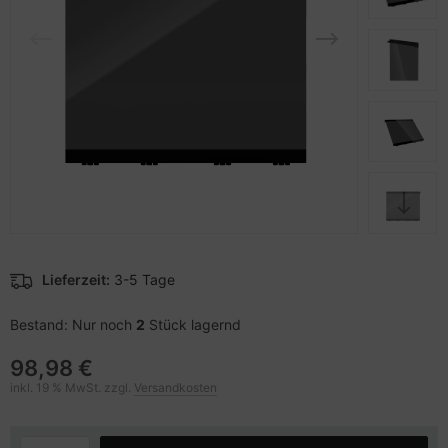
pier, Folien, Etiketten
to & Video
nstige Netzwerkgeräte
schen & Tragebehältnisse
sche Tinten Minen
ner
ndhelds und Navigation
SB Hub
behör Drucker
-Server
ebcams
 Zubehör
behör CD-/DVD-Rohlinge
anner Zubehör
behör divers
blet Zubehör
Lieferzeit:
3-5 Tage
behör Mobiltelefone
Bestand: Nur noch
2
Stück lagernd
splayzubehör
98,98 €
inkl. 19 % MwSt. zzgl.
Versandkosten