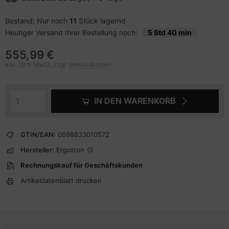
Bestand: Nur noch
11
Stück lagernd
Heutiger Versand Ihrer Bestellung noch:
5 Std 40 min
555,99 €
inkl. 19 % MwSt. zzgl.
Versandkosten
IN DEN WARENKORB
GTIN/EAN:
0698833010572
Hersteller:
Ergotron
Rechnungskauf für Geschäftskunden
Artikeldatenblatt drucken