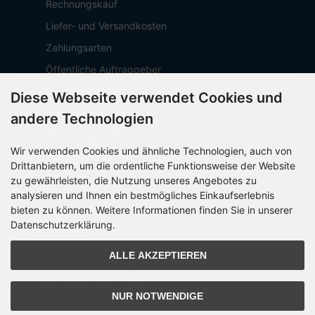
Rechnungskauf
Liefer- und Versandkosten
Zahlungsarten
Öffentliche Auftraggeber
Geschäftskunden
Diese Webseite verwendet Cookies und
Beschaffungsplattform
andere Technologien
Stellenangebote
Wir verwenden Cookies und ähnliche Technologien, auch von
Über OCTO IT
Drittanbietern, um die ordentliche Funktionsweise der Website
Sitemap
zu gewährleisten, die Nutzung unseres Angebotes zu
analysieren und Ihnen ein bestmögliches Einkaufserlebnis
bieten zu können. Weitere Informationen finden Sie in unserer
Datenschutzerklärung.
PARTNER
ALLE AKZEPTIEREN
NUR NOTWENDIGE