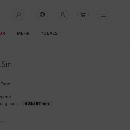
ÖR
MEHR
*DEALS
0.5m
3 Tage
agernd
lung noch:
4 Std 57 min
ten