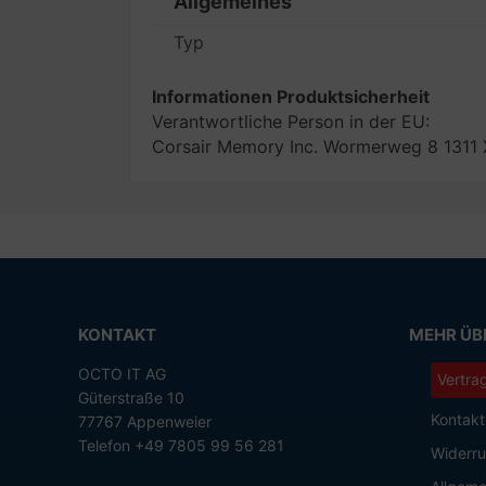
Allgemeines
Typ
Informationen Produktsicherheit
Verantwortliche Person in der EU:
Corsair Memory Inc. Wormerweg 8 1311 X
KONTAKT
MEHR ÜBE
OCTO IT AG
Vertra
Güterstraße 10
Kontakt
77767 Appenweier
Telefon +49 7805 99 56 281
Widerru