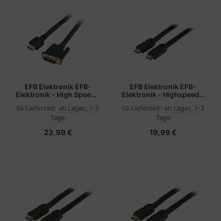
EFB Elektronik EFB-
EFB Elektronik EFB-
Elektronik - High Speed -
Elektronik - Highspeed -
Adapterkabel - HDMI
HDMI-Kabel mit Ethernet
Lieferzeit:
ab Lager, 1-3
Lieferzeit:
ab Lager, 1-3
männlich zu DVI-D
Tage
Tage
männlich
23,99 €
19,99 €