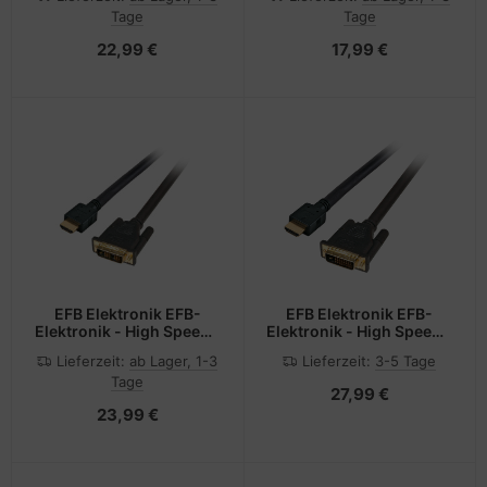
männlich zu HDMI
männlich zu HDMI
Tage
Tage
männlich
männlich
22,99 €
17,99 €
EFB Elektronik EFB-
EFB Elektronik EFB-
Elektronik - High Speed -
Elektronik - High Speed -
Adapterkabel - HDMI
Adapterkabel - HDMI
Lieferzeit:
ab Lager, 1-3
Lieferzeit:
3-5 Tage
männlich zu DVI-D
männlich zu DVI-D
Tage
männlich
männlich
27,99 €
23,99 €