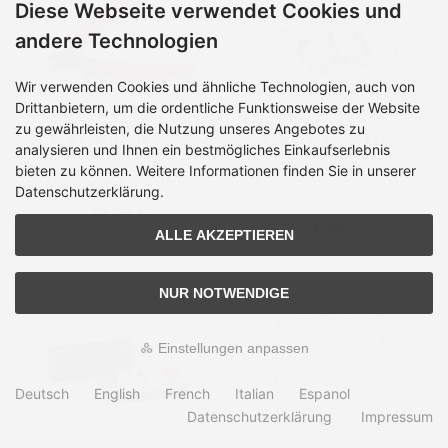
Diese Webseite verwendet Cookies und
andere Technologien
Wir verwenden Cookies und ähnliche Technologien, auch von
Drittanbietern, um die ordentliche Funktionsweise der Website
zu gewährleisten, die Nutzung unseres Angebotes zu
EFB Elektronik EFB-
EFB Elektronik EFB-
analysieren und Ihnen ein bestmögliches Einkaufserlebnis
Elektronik -
Elektronik -
Kabelschneider
Kabelverbindung
bieten zu können. Weitere Informationen finden Sie in unserer
Lieferzeit:
3-5 Tage
Lieferzeit:
ab Lager, 1-3
Datenschutzerklärung.
Tage
26,99 €
21,99 €
ALLE AKZEPTIEREN
NUR NOTWENDIGE
Einstellungen anpassen
Deutsch
English
French
Italian
Espanol
Datenschutzerklärung
Impressum