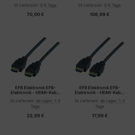
- HDMI männlich zu
- HDMI männlich zu
Lieferzeit:
3-5 Tage
Lieferzeit:
3-5 Tage
HDMI männlich - 20 m -
HDMI männlich - 60 m -
Glasfaser - Schwarz -
Glasfaser - 4K
70,00 €
106,99 €
Active Optical Cable
Unterstützung, Active
(AOC)
Optical Cable (AOC)
EFB Elektronik EFB-
EFB Elektronik EFB-
Elektronik - HDMI-Kabel
Elektronik - HDMI-Kabel
mit Ethernet - HDMI
mit Ethernet - HDMI
Lieferzeit:
ab Lager, 1-3
Lieferzeit:
ab Lager, 1-3
männlich zu HDMI
männlich zu HDMI
Tage
Tage
männlich
männlich
23,99 €
17,99 €