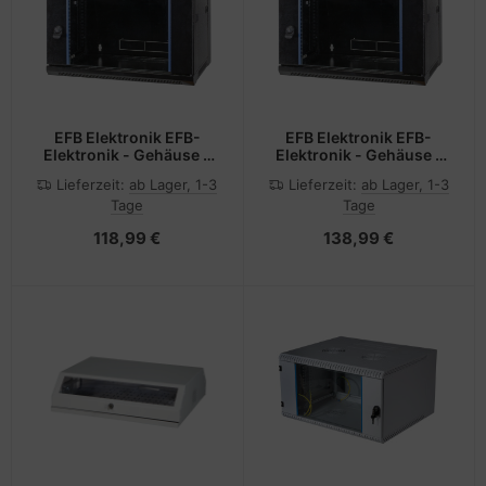
EFB Elektronik EFB-
EFB Elektronik EFB-
Elektronik - Gehäuse -
Elektronik - Gehäuse -
geeignet für
geeignet für
Lieferzeit:
ab Lager, 1-3
Lieferzeit:
ab Lager, 1-3
Wandmontage -
Wandmontage -
Tage
Tage
Schwarz, RAL 9005 - 9U
Schwarz, RAL 9005 - 9U
- 48.3 cm (19")
- 48.3 cm (19")
118,99 €
138,99 €