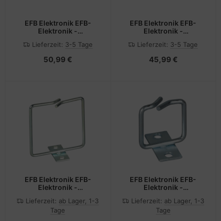
EFB Elektronik EFB-
EFB Elektronik EFB-
Elektronik -
Elektronik -
Kabelmanagement -
Kabelmanagement -
Lieferzeit:
3-5 Tage
Lieferzeit:
3-5 Tage
Rack montierbar - Jet
Rack montierbar - Jet
Black, RAL 9005 - 1U -
Black, RAL 9005 - 1U -
50,99 €
45,99 €
48.3 cm (19")
48.3 cm (19")
EFB Elektronik EFB-
EFB Elektronik EFB-
Elektronik -
Elektronik -
Kabelmanagementring -
Kabelmanagementring -
Lieferzeit:
ab Lager, 1-3
Lieferzeit:
ab Lager, 1-3
48.3 cm (19")
48.3 cm (19")
Tage
Tage