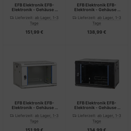
EFB Elektronik EFB-
EFB Elektronik EFB-
Elektronik - Gehäuse -
Elektronik - Gehäuse -
geeignet für
geeignet für
Lieferzeit:
ab Lager, 1-3
Lieferzeit:
ab Lager, 1-3
Wandmontage - Jet
Wandmontage - RAL
Tage
Tage
Black, RAL 9005 - 48.3
9005 - 3U - 48.3 cm
cm (19")
(19")
151,99 €
138,99 €
EFB Elektronik EFB-
EFB Elektronik EFB-
Elektronik - Gehäuse -
Elektronik - Gehäuse -
geeignet für
geeignet für
Lieferzeit:
ab Lager, 1-3
Lieferzeit:
ab Lager, 1-3
Wandmontage -
Wandmontage -
Tage
Tage
Schwarz, RAL 9005 - 12U
Schwarz, RAL 9005 - 12U
- 48.3 cm (19")
- 48.3 cm (19")
151,99 €
134,99 €