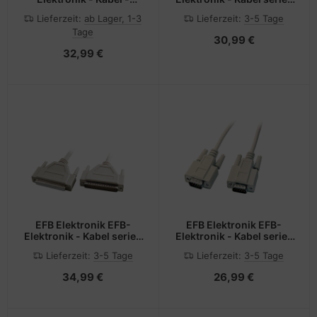
Organizer - Hellgrau - 1U
- DB-37 (M) zu DB-37
Lieferzeit:
ab Lager, 1-3
Lieferzeit:
3-5 Tage
- 48.3 cm (19")
(W)
Tage
30,99 €
32,99 €
EFB Elektronik EFB-
EFB Elektronik EFB-
Elektronik - Kabel seriell
Elektronik - Kabel seriell
- DB-37 (W) zu DB-37
- DB-9 (M) zu DB-9 (M)
Lieferzeit:
3-5 Tage
Lieferzeit:
3-5 Tage
(M)
34,99 €
26,99 €