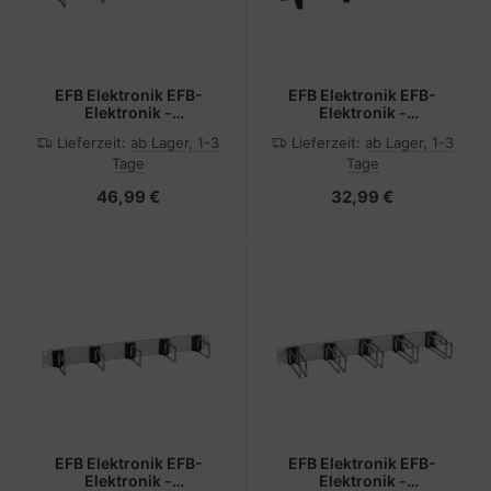
EFB Elektronik EFB-
EFB Elektronik EFB-
Elektronik -
Elektronik -
Kabelführungsplatte für
Kabelführungsplatte für
Lieferzeit:
ab Lager, 1-3
Lieferzeit:
ab Lager, 1-3
Schaltschrank -
Schaltschrank - RAL
Tage
Tage
Hellgrau, RAL 7035, RAL
9005, Deep Black - 1U -
9005, Deep Black - 1U -
48.3 cm (19")
46,99 €
32,99 €
48.3 cm (19")
EFB Elektronik EFB-
EFB Elektronik EFB-
Elektronik -
Elektronik -