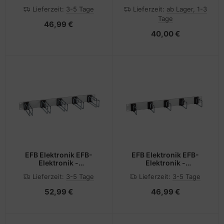
Kabelmanagement -
Kabelmanagement -
Lieferzeit:
3-5 Tage
Lieferzeit:
ab Lager, 1-3
Rack montierbar -
Rack montierbar -
Tage
Hellgrau, RAL 7035 - 1U -
Hellgrau, RAL 7035 - 1U -
46,99 €
48.3 cm (19")
48.3 cm (19")
40,00 €
EFB Elektronik EFB-
EFB Elektronik EFB-
Elektronik -
Elektronik -
Kabelmanagement -
Kabelmanagement -
Lieferzeit:
3-5 Tage
Lieferzeit:
3-5 Tage
Rack montierbar -
Rack montierbar - Jet
Hellgrau, RAL 7035 - 1U -
Black, RAL 9005 - 1U -
52,99 €
46,99 €
48.3 cm (19")
48.3 cm (19")