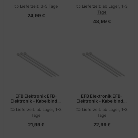
- DB-9 (W) zu DB-9 (W)
- RS-232 - USB zu DB-9
Lieferzeit:
3-5 Tage
Lieferzeit:
ab Lager, 1-3
Tage
24,99 €
48,99 €
EFB Elektronik EFB-
EFB Elektronik EFB-
Elektronik - Kabelbinder
Elektronik - Kabelbinder
- 10 cm - durchsichtig
- 14 cm - durchsichtig
Lieferzeit:
ab Lager, 1-3
Lieferzeit:
ab Lager, 1-3
(Packung mit 100)
(Packung mit 100)
Tage
Tage
21,99 €
22,99 €