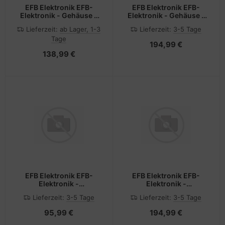
EFB Elektronik EFB-
EFB Elektronik EFB-
Elektronik - Gehäuse -
Elektronik - Gehäuse -
geeignet für
schwenkend, 2-teilig -
Lieferzeit:
ab Lager, 1-3
Lieferzeit:
3-5 Tage
Wandmontage - weiß,
geeignet für
Tage
RAL 7035 - 8U - 48.3 cm
Wandmontage - Grau,
194,99 €
(19")
RAL 7035 - 9U - 48.3 cm
138,99 €
(19")
EFB Elektronik EFB-
EFB Elektronik EFB-
Elektronik -
Elektronik -
Glasfaserkabelkiste -
Glasfaserkabelkiste -
Lieferzeit:
3-5 Tage
Lieferzeit:
3-5 Tage
Rack montierbar - LC
Rack montierbar - SC SM
MM X 24 - Grau, RAL
X 48 - Grau, RAL 7035 -
95,99 €
194,99 €
7035 - 1U - 48.3 cm (19")
1U - 48.3 cm (19")