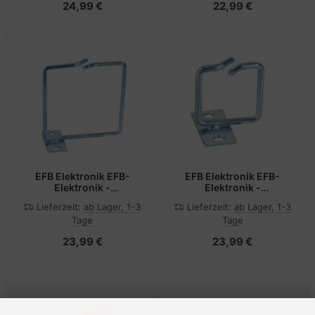
24,99 €
22,99 €
EFB Elektronik EFB-
EFB Elektronik EFB-
Elektronik -
Elektronik -
Kabelmanagementring -
Kabelmanagementring -
Lieferzeit:
ab Lager, 1-3
Lieferzeit:
ab Lager, 1-3
an Frontpaneel
an Frontpaneel
Tage
Tage
montierbar - 1U - 48.3
montierbar - 1U - 48.3
cm (19")
cm (19")
23,99 €
23,99 €