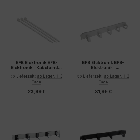
EFB Elektronik EFB-
EFB Elektronik EFB-
Elektronik - Kabelbinder
Elektronik -
- 16 cm - durchsichtig
Kabelführungsplatte für
Lieferzeit:
ab Lager, 1-3
Lieferzeit:
ab Lager, 1-3
(Packung mit 100)
Schaltschrank -
Tage
Tage
Hellgrau, RAL 7035 -
48.3 cm (19")
23,99 €
31,99 €