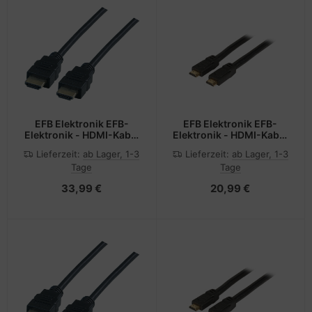
EFB Elektronik EFB-
EFB Elektronik EFB-
Elektronik - HDMI-Kabel
Elektronik - HDMI-Kabel
mit Ethernet - HDMI
mit Ethernet - HDMI
Lieferzeit:
ab Lager, 1-3
Lieferzeit:
ab Lager, 1-3
männlich zu HDMI
männlich zu HDMI
Tage
Tage
männlich
männlich
33,99 €
20,99 €