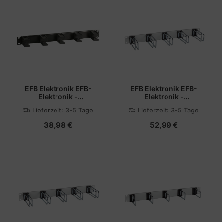
EFB Elektronik EFB-
EFB Elektronik EFB-
Elektronik -
Elektronik -
Kabelmanagement -
Kabelmanagement -
Lieferzeit:
3-5 Tage
Lieferzeit:
3-5 Tage
Rack montierbar - Jet
Rack montierbar - Jet
Black, RAL 9005 - 1U -
Black, RAL 9005 - 1U -
38,98 €
52,99 €
48.3 cm (19")
48.3 cm (19")