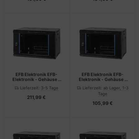
EFB Elektronik EFB-
EFB Elektronik EFB-
Elektronik - Gehäuse -
Elektronik - Gehäuse -
geeignet für
geeignet für
Lieferzeit:
3-5 Tage
Lieferzeit:
ab Lager, 1-3
Wandmontage -
Wandmontage -
Tage
Schwarz, RAL 9005 - 15U
Schwarz, RAL 9005 - 6U
211,99 €
- 48.3 cm (19")
- 48.3 cm (19")
105,99 €