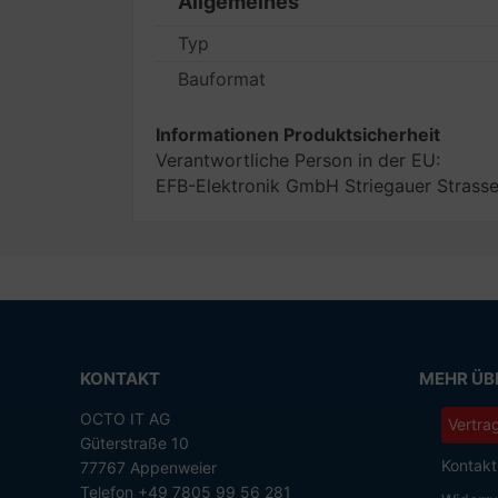
Allgemeines
Typ
Bauformat
Informationen Produktsicherheit
Verantwortliche Person in der EU:
EFB-Elektronik GmbH Striegauer Strasse
KONTAKT
MEHR ÜBE
OCTO IT AG
Vertra
Güterstraße 10
Kontakt
77767 Appenweier
Telefon +49 7805 99 56 281