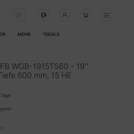
ÖR
MEHR
*DEALS
EFB WGB-1915TS60 - 19''
iefe 600 mm, 15 HE
3 Tage
agernd
ten