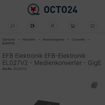
Alles anzeigen aus Computing
Alles anzeigen aus Display
Alles anzeigen aus Komponenten
Alles anzeigen aus Arbeitsspeicher
Alles anzeigen aus Eingabegeräte
Alles anzeigen aus Gehäuse
Alles anzeigen aus Laufwerke
Alles anzeigen aus
Alles anzeigen aus Server
Alles anzeigen aus Toner, Tinte &
Alles anzeigen aus Zubehör
Alles anzeigen aus Mehr
Alles anzeigen aus Audio & Hifi
Alles anzeigen aus Büroartikel
D/DVD/BluRay
tzwerksicherheit
ucker
Cs
gital Signage
beitsspeicher
eicher
aus
rebones
gnetische Laufwerke
ku & Batterie
dio & Hifi
adsets
tenvernichter
Startseite
Netzwerk
Netzwerkgeräte
Converter
EL027V2
uRay-Brenner
rewall
 Drucker
anner
achbildschirm
ezialspeicher
rd-Reader
nstiges
esktop
cks
splayschutz
pfhörer
cher
ktiergeräte
EFB Elektronik EFB-Elektronik
luRay-Combo
zenz
ucker
lekommunikation
V
ntroller
statur
ehäuse
rver
ash-Speicher
utsprecher
roartikel
miniergeräte
EL027V2 - Medienkonverter - GigE
behör Laufwerke CD/DVD
tzwerksicherheit
uckertinte
Art.Nr.:
EL027V2
int of Sale
ngabegeräte
di Mini
orage
bel & Adapter
dien Player
dner und Register
chnäppchen
curity-Lizenzen
rbbänder
eamer
ektro & Installation
orage
romversorgung
degeräte
krofone
rdnungssysteme
ftware
lament für 3D-Drucker
amer Zubehör
ehäuse
ower
ubehör USV
edien
ceiver
hreibwaren
behör Netzwerksicherheit
ltifunktionsgeräte
splay
afikkarten
dien Magnetisch
undkarten
schenrechner