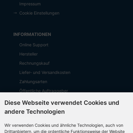
Impressum
Cookie Einstellungen
INFORMATIONEN
Online Support
Hersteller
Rechnungskauf
Liefer- und Versandkosten
Zahlungsarten
Öffentliche Auftraggeber
Geschäftskunden
Diese Webseite verwendet Cookies und
Beschaffungsplattform
andere Technologien
Stellenangebote
Wir verwenden Cookies und ähnliche Technologien, auch von
Über OCTO IT
Drittanbietern, um die ordentliche Funktionsweise der Website