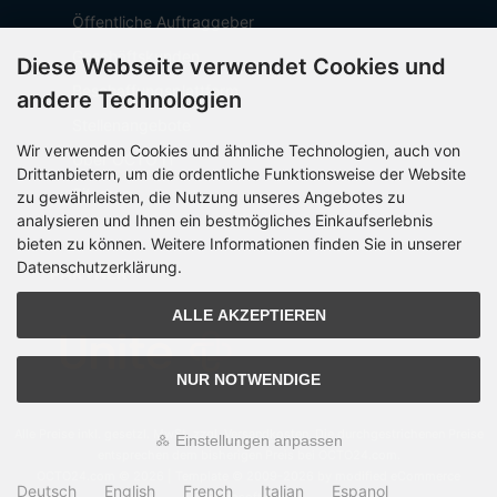
Öffentliche Auftraggeber
Geschäftskunden
Diese Webseite verwendet Cookies und
Beschaffungsplattform
andere Technologien
Stellenangebote
Wir verwenden Cookies und ähnliche Technologien, auch von
Über OCTO IT
Drittanbietern, um die ordentliche Funktionsweise der Website
Sitemap
zu gewährleisten, die Nutzung unseres Angebotes zu
analysieren und Ihnen ein bestmögliches Einkaufserlebnis
bieten zu können. Weitere Informationen finden Sie in unserer
Datenschutzerklärung.
PARTNER
ALLE AKZEPTIEREN
NUR NOTWENDIGE
Alle Preise inkl. gesetzl. MwSt. zzgl.
Versandkosten
. Die durchgestrichenen Preise
Einstellungen anpassen
entsprechen dem bisherigen Preis bei OCTO24.com.
OCTO24.com © 2026 | Template © 2009-2026 by modified eCommerce
Deutsch
English
French
Italian
Espanol