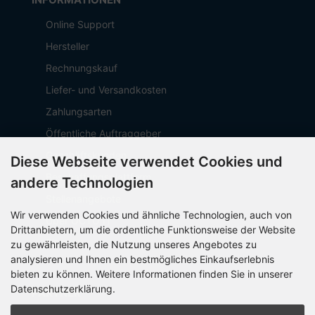
Online Support
Hersteller
Rechnungskauf
Liefer- und Versandkosten
Zahlungsarten
Öffentliche Auftraggeber
Geschäftskunden
Diese Webseite verwendet Cookies und
Beschaffungsplattform
andere Technologien
Stellenangebote
Wir verwenden Cookies und ähnliche Technologien, auch von
Über OCTO IT
Drittanbietern, um die ordentliche Funktionsweise der Website
Sitemap
zu gewährleisten, die Nutzung unseres Angebotes zu
analysieren und Ihnen ein bestmögliches Einkaufserlebnis
bieten zu können. Weitere Informationen finden Sie in unserer
Datenschutzerklärung.
PARTNER