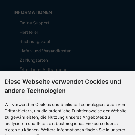
INFORMATIONEN
Online Support
Hersteller
Rechnungskauf
Liefer- und Versandkosten
Zahlungsarten
Öffentliche Auftraggeber
Geschäftskunden
Diese Webseite verwendet Cookies und
Beschaffungsplattform
andere Technologien
Stellenangebote
Wir verwenden Cookies und ähnliche Technologien, auch von
Über OCTO IT
Drittanbietern, um die ordentliche Funktionsweise der Website
Sitemap
zu gewährleisten, die Nutzung unseres Angebotes zu
analysieren und Ihnen ein bestmögliches Einkaufserlebnis
bieten zu können. Weitere Informationen finden Sie in unserer