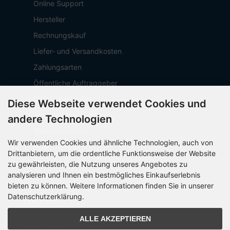
Online Support
Hersteller
Rechnungskauf
Liefer- und Versandkosten
Zahlungsarten
Öffentliche Auftraggeber
Geschäftskunden
Diese Webseite verwendet Cookies und
Beschaffungsplattform
andere Technologien
Stellenangebote
Wir verwenden Cookies und ähnliche Technologien, auch von
Über OCTO IT
Drittanbietern, um die ordentliche Funktionsweise der Website
Sitemap
zu gewährleisten, die Nutzung unseres Angebotes zu
analysieren und Ihnen ein bestmögliches Einkaufserlebnis
bieten zu können. Weitere Informationen finden Sie in unserer
Datenschutzerklärung.
PARTNER
ALLE AKZEPTIEREN