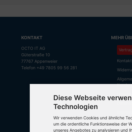
KONTAKT
MEHR ÜBE
OCTO IT AG
Vertra
Güterstraße 10
Kontakt
77767 Appenweier
Telefon +49 7805 99 56 281
Widerru
Allgeme
Kunden
Hinweis
Diese Webseite verwen
Datensc
Technologien
Impres
Wir verwenden Cookies und ähnliche Tech
Cookie 
um die ordentliche Funktionsweise der W
unseres Angebotes zu analysieren und I