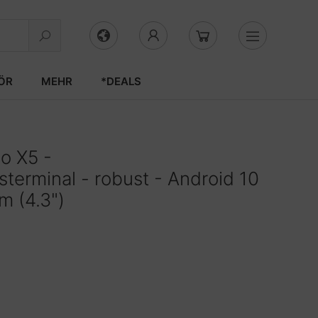
ÖR
MEHR
*DEALS
io X5 -
terminal - robust - Android 10
m (4.3")