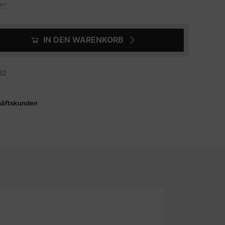
ten
IN DEN WARENKORB
62
häftskunden