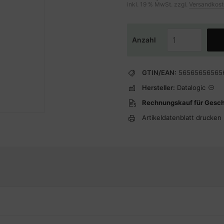
inkl. 19 % MwSt. zzgl.
Versandkos
Anzahl
GTIN/EAN:
56565656565
Hersteller:
Datalogic
Rechnungskauf für Gesc
Artikeldatenblatt drucken