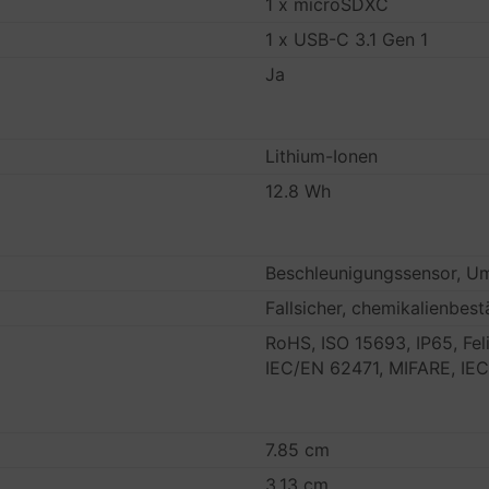
1 x microSDXC
1 x USB-C 3.1 Gen 1
Ja
Lithium-Ionen
12.8 Wh
Beschleunigungssensor, U
Fallsicher, chemikalienbe
RoHS, ISO 15693, IP65, Fel
IEC/EN 62471, MIFARE, IE
7.85 cm
3.13 cm