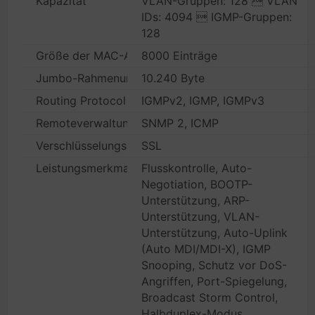
Kapazität
VLAN-Gruppen: 128  VLAN
IDs: 4094  IGMP-Gruppen:
128
Größe der MAC-Adresstabelle
8000 Einträge
Jumbo-Rahmenunterstützung
10.240 Byte
Routing Protocol
IGMPv2, IGMP, IGMPv3
Remoteverwaltungsprotokoll
SNMP 2, ICMP
Verschlüsselungsalgorithmus
SSL
Leistungsmerkmale
Flusskontrolle, Auto-
Negotiation, BOOTP-
Unterstützung, ARP-
Unterstützung, VLAN-
Unterstützung, Auto-Uplink
(Auto MDI/MDI-X), IGMP
Snooping, Schutz vor DoS-
Angriffen, Port-Spiegelung,
Broadcast Storm Control,
Halbduplex-Modus,