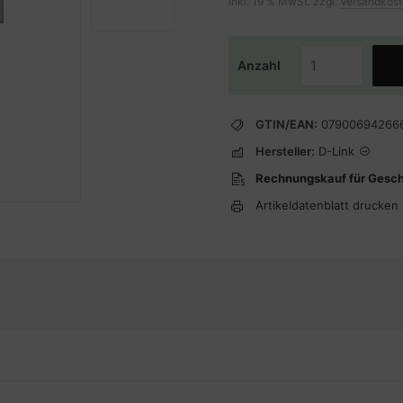
inkl. 19 % MwSt. zzgl.
Versandkos
Anzahl
GTIN/EAN:
07900694266
Hersteller:
D-Link
Rechnungskauf für Gesc
Artikeldatenblatt drucken