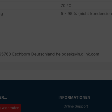
70 °C
ng
5 - 95 % (nicht kondensier
65760 Eschborn Deutschland helpdesk@in.dlink.com
R...
INFORMATIONEN
Online Support
g widerrufen