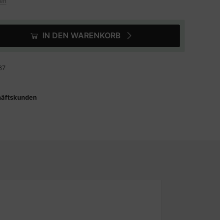
ten
IN DEN WARENKORB
67
häftskunden