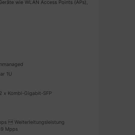
eräte wie WLAN Access Points (APs),
 unmanaged
ar 1U
 2 x Kombi-Gigabit-SFP
bps  Weiterleitungsleistung
,69 Mpps