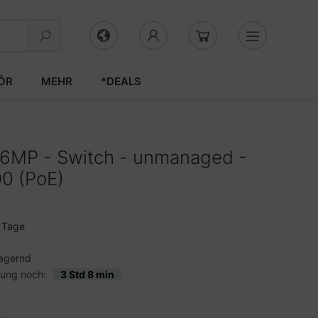
ÖR
MEHR
*DEALS
6MP - Switch - unmanaged -
0 (PoE)
3 Tage
agernd
lung noch:
3 Std 8 min