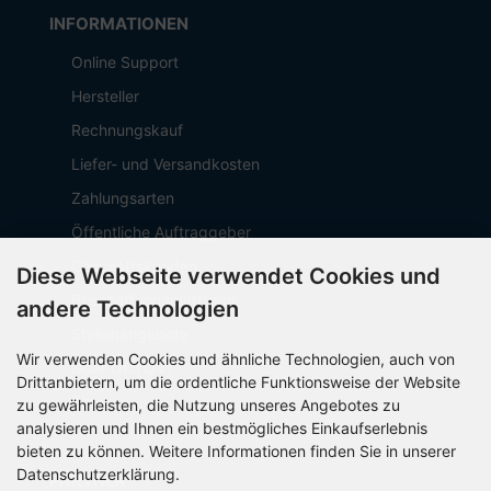
INFORMATIONEN
Online Support
Hersteller
Rechnungskauf
Liefer- und Versandkosten
Zahlungsarten
Öffentliche Auftraggeber
Geschäftskunden
Diese Webseite verwendet Cookies und
Beschaffungsplattform
andere Technologien
Stellenangebote
Wir verwenden Cookies und ähnliche Technologien, auch von
Über OCTO IT
Drittanbietern, um die ordentliche Funktionsweise der Website
Sitemap
zu gewährleisten, die Nutzung unseres Angebotes zu
analysieren und Ihnen ein bestmögliches Einkaufserlebnis
bieten zu können. Weitere Informationen finden Sie in unserer
Datenschutzerklärung.
PARTNER