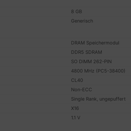
8 GB
Generisch
DRAM Speichermodul
DDR5 SDRAM
SO DIMM 262-PIN
4800 MHz (PC5-38400)
CL40
Non-ECC
Single Rank, ungepuffert
X16
1.1 V