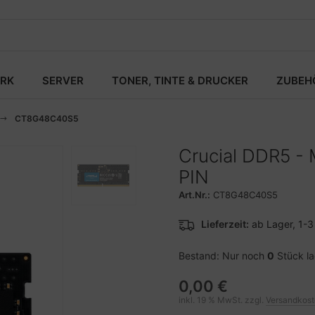
RK
SERVER
TONER, TINTE & DRUCKER
ZUBEH
CT8G48C40S5
Crucial DDR5 -
PIN
Art.Nr.:
CT8G48C40S5
Lieferzeit:
ab Lager, 1-
Bestand: Nur noch
0
Stück l
0,00 €
inkl. 19 % MwSt. zzgl.
Versandkos