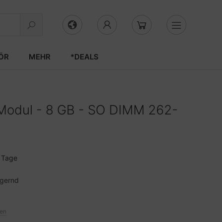
ÖR
MEHR
*DEALS
 Modul - 8 GB - SO DIMM 262-
3 Tage
agernd
ten