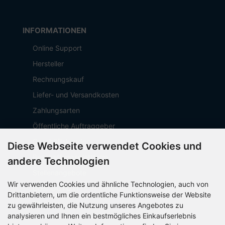
INFORMATIONEN
Online Support
Hersteller
Rechnungskauf
Liefer- und Versandkosten
Zahlungsarten
Öffentliche Auftraggeber
Geschäftskunden
Diese Webseite verwendet Cookies und
Beschaffungsplattform
andere Technologien
Stellenangebote
Wir verwenden Cookies und ähnliche Technologien, auch von
Über OCTO IT
Drittanbietern, um die ordentliche Funktionsweise der Website
Sitemap
zu gewährleisten, die Nutzung unseres Angebotes zu
analysieren und Ihnen ein bestmögliches Einkaufserlebnis